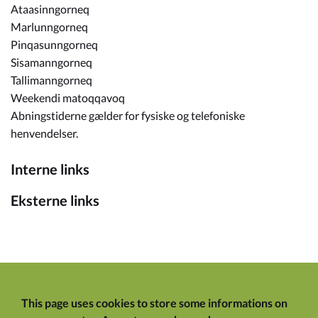
Ataasinngorneq
Marlunngorneq
Pinqasunngorneq
Sisamanngorneq
Tallimanngorneq
Weekendi matoqqavoq
Abningstiderne gælder for fysiske og telefoniske
henvendelser.
Interne links
Eksterne links
This page uses cookies to store some informations on