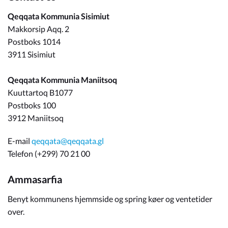
Qeqqata Kommunia Sisimiut
Makkorsip Aqq. 2
Postboks 1014
3911 Sisimiut
Qeqqata Kommunia Maniitsoq
Kuuttartoq B1077
Postboks 100
3912 Maniitsoq
E-mail
qeqqata@qeqqata.gl
Telefon (+299) 70 21 00
Ammasarfia
Benyt kommunens hjemmside og spring køer og ventetider
over.