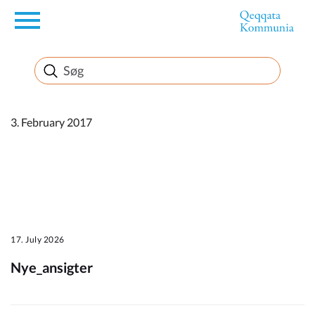
en
Borger
Erhverv
3. February 2017
Politik
Turisme
17. July 2026
Nye_ansigter
Kommuneplanen