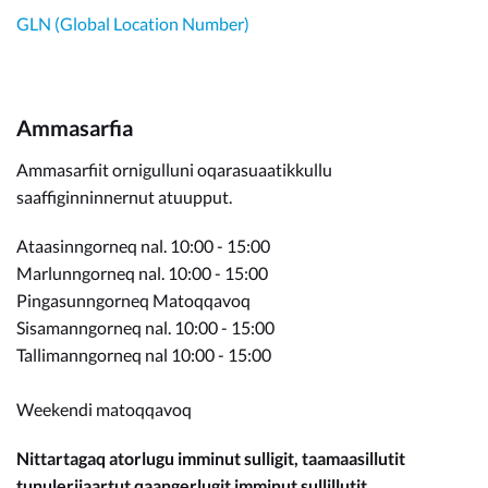
GLN (Global Location Number)
Ammasarfia
Ammasarfiit ornigulluni oqarasuaatikkullu
saaffiginninnernut atuupput.
Ataasinngorneq nal. 10:00 - 15:00
Marlunngorneq nal. 10:00 - 15:00
Pingasunngorneq Matoqqavoq
Sisamanngorneq nal. 10:00 - 15:00
Tallimanngorneq nal 10:00 - 15:00
Weekendi matoqqavoq
Nittartagaq atorlugu imminut sulligit, taamaasillutit
tunuleriiaartut qaangerlugit imminut sullillutit.