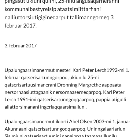
pingasut ukiuni qulini, 25-nilu angusaqarneranni
Kommunimi pilersaarut
kommunalbestyrelsip ataatsimiittarfiani
nalliuttorsiutigigineqarput tallimanngorneq 3.
Kommune pillugu
februar 2017.
3. februar 2017
Upalungaarsimanermut mesteri Karl Peter Lerch1992-mi 1.
februar qatserisartunngorpoq, ukiunilu 25-ni
qatserisartuusimanerani Dronning Margrethe aappaata
nersornaasiuttagaanik nersornaaserneqarpoq. Karl Peter
Lerch 1991-imi qatserisartunngoqqaarpoq, pappialatigulli
allattorsimanani ingerlaqqaarsimalluni.
Upalungaarsimanermut ikiorti Abel Olsen 2003-mi 1. januar
Akunnaani qatserisartunngoqqaarpoq. Uninngalaariarluni
Sisimiuni qatserisartuunini nangippaa taamaasillunilu