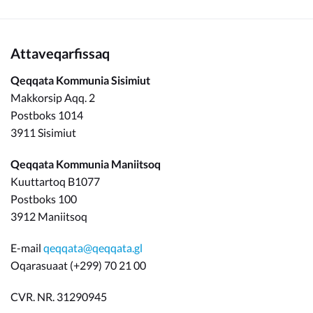
Attaveqarfissaq
Qeqqata Kommunia Sisimiut
Makkorsip Aqq. 2
Postboks 1014
3911 Sisimiut
Qeqqata Kommunia Maniitsoq
Kuuttartoq B1077
Postboks 100
3912 Maniitsoq
E-mail
qeqqata@qeqqata.gl
Oqarasuaat (+299) 70 21 00
CVR. NR. 31290945