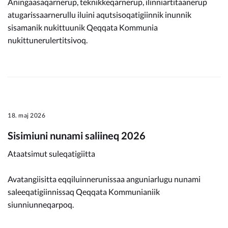
Aningaasaqarnerup, teknikkeqarnerup, ilinniartitaanerup
atugarissaarnerullu iluini aqutsisoqatigiinnik inunnik
sisamanik nukittuunik Qeqqata Kommunia
nukittunerulertitsivoq.
18. maj 2026
Sisimiuni nunami saliineq 2026
Ataatsimut suleqatigiitta
Avatangiisitta eqqiluinnerunissaa anguniarlugu nunami
saleeqatigiinnissaq Qeqqata Kommunianiik
siunniunneqarpoq.