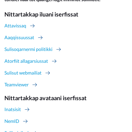
Nittartakkap iluani iserfissat
Attavissaq
Aaqqissuussat
Sulisoqarnermi politikki
Atorfiit allagarsiussat
Sulisut webmailiat
Teamviewer
Nittartakkap avataani iserfissat
Inatsisit
NemID