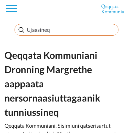
en
Innuttaasunut
Inuussutissarsiorneq
Qeqqata Kommuniani
Dronning Margrethe
Politikki
aappaata
Takornariat
nersornaasiuttagaanik
tunniussineq
Imminut sullinneq
Qeqqata Kommuniani, Sisimiuni qatserisartut