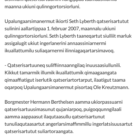
maanna ukiuni qulinngortorsiorluni.
Upalungaarsimanermut ikiorti Seth Lyberth qatserisartutut
sulinini aallartippaa 1. februar 2007, maannalu ukiuni
qulinngortorsiorluni. Seth Lyberth taaneqartut siulliit marluk
assigalugit ukiut ingerlanerini annaassiniarnermi
ikuallattumilu suliaqarnermi ilinniagaqartarsimavoq.
- Qatserisartuuneq suliffiinnaanngilaq inuusaasiullunili.
Kikkut tamarmik illumik ikuallattumik qimaagaangata
qimaaffiatigut iserlutik qatseriartortarput, ilaatigut taama
oqarpoq Upalungaarsimanermut pisortaq Ole Kreutzmann.
Borgmester Hermann Berthelsen aamma ukiorpassuarni
qatserisartuusimasunut qujaniarpoq, puigoqqunngilaali
aamma aappaasut ilaqutaasullu qatserisartunut
tunuliaqutaasartut angerlarsimaffimmillu ingerlatsisuusartut
qatserisartutut suliartoraangata.