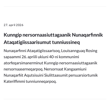
27. april 2026
Kunngip nersornaasiuttagaanik Nunaqarfinnik
Ataqatigiissaarisumut tunniussineq
Nunaqarfinni Ataqatigiissaarisoq, Louisannguaq Rosing
sapaammi 26. apriili ukiuni 40-ni kommunimi
atorfeqarsimanerminut Kunngip nersornaasiuttagaanik
nersornaaserneqarpoq. Nersornaat Kangaamiuni
Nunaqarfiit Aqutsisuini Siulittaasumit persuarsiortumik
Kateriffimmi tunniunneqarpoq.