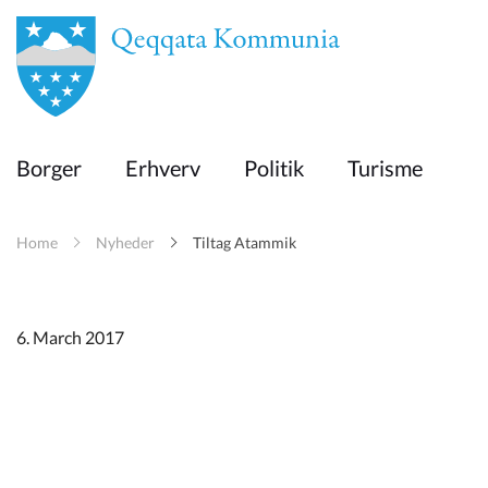
en
Borger
Borger
Erhverv
Politik
Turisme
Erhverv
Home
Nyheder
Tiltag Atammik
Politik
Turisme
6. March 2017
Kommuneplanen