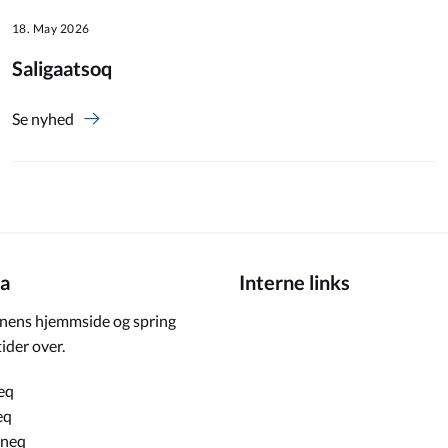
18. May 2026
Saligaatsoq
Se nyhed
a
Interne links
ens hjemmside og spring
ider over.
eq
eq
rneq