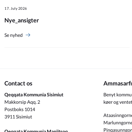
17. July 2026
Om_kommunen
Nye_ansigter
Se nyhed
Contact os
Ammasarfi
Qeqqata Kommunia Sisimiut
Benyt kommun
Makkorsip Aqq. 2
køer og ventet
Postboks 1014
Ataasinngorn
3911 Sisimiut
Marlunngorn
Pinqasunngo
Qeqqata Kommunia Maniitsoq