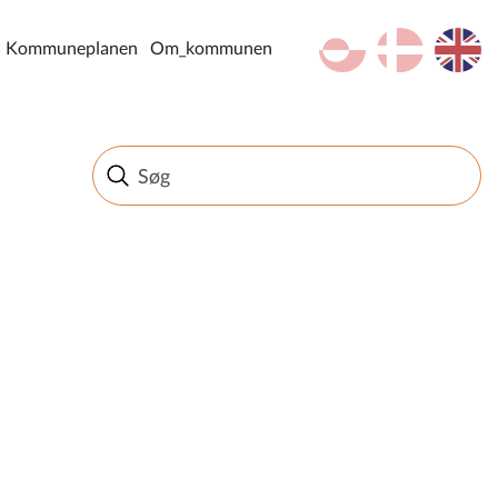
kl-GL
da
en
Kommuneplanen
Om_kommunen