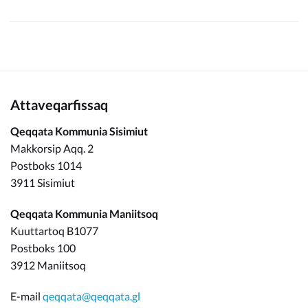
Attaveqarfissaq
Qeqqata Kommunia Sisimiut
Makkorsip Aqq. 2
Postboks 1014
3911 Sisimiut
Qeqqata Kommunia Maniitsoq
Kuuttartoq B1077
Postboks 100
3912 Maniitsoq
E-mail
qeqqata@qeqqata.gl