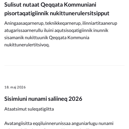
Sulisut nutaat Qeqqata Kommuniani
pisortaqatigiinnik nukittunerulersitsipput
Aningaasaqarnerup, teknikkeqarnerup, ilinniartitaanerup
atugarissaarnerullu iluini aqutsisoqatigiinnik inunnik
sisamanik nukittuunik Qeqqata Kommunia
nukittunerulertitsivoq.
18. maj 2026
Sisimiuni nunami saliineq 2026
Ataatsimut suleqatigiitta
Avatangiisitta eqqiluinnerunissaa anguniarlugu nunami