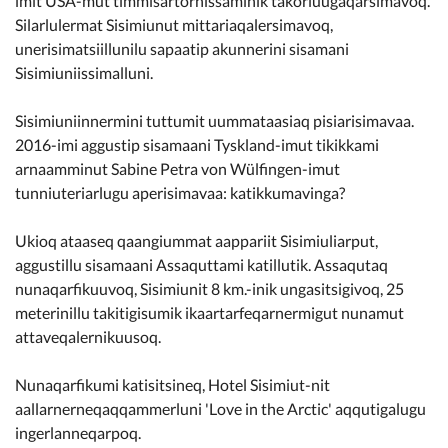
imit USA-mut timmisartornissaminik takorluugaqarsimavoq.
Kommunimi pilersaarut
Silarlulermat Sisimiunut mittariaqalersimavoq,
unerisimatsiillunilu sapaatip akunnerini sisamani
Kommune pillugu
Sisimiuniissimalluni.
Sisimiuniinnermini tuttumit uummataasiaq pisiarisimavaa.
2016-imi aggustip sisamaani Tyskland-imut tikikkami
arnaamminut Sabine Petra von Wülfingen-imut
tunniuteriarlugu aperisimavaa: katikkumavinga?
Ukioq ataaseq qaangiummat aappariit Sisimiuliarput,
aggustillu sisamaani Assaquttami katillutik. Assaqutaq
nunaqarfikuuvoq, Sisimiunit 8 km.-inik ungasitsigivoq, 25
meterinillu takitigisumik ikaartarfeqarnermigut nunamut
attaveqalernikuusoq.
Nunaqarfikumi katisitsineq, Hotel Sisimiut-nit
aallarnerneqaqqammerluni 'Love in the Arctic' aqqutigalugu
ingerlanneqarpoq.