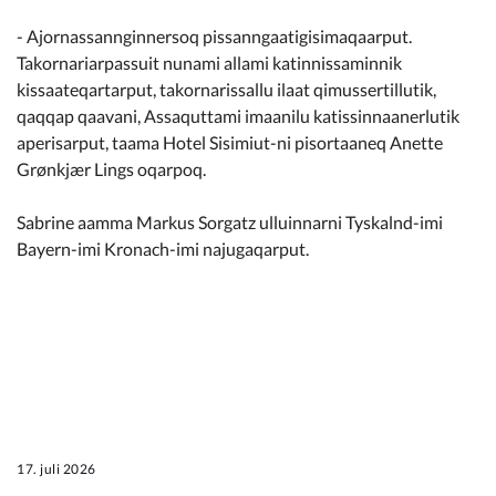
- Ajornassannginnersoq pissanngaatigisimaqaarput.
Takornariarpassuit nunami allami katinnissaminnik
kissaateqartarput, takornarissallu ilaat qimussertillutik,
qaqqap qaavani, Assaquttami imaanilu katissinnaanerlutik
aperisarput, taama Hotel Sisimiut-ni pisortaaneq Anette
Grønkjær Lings oqarpoq.
Sabrine aamma Markus Sorgatz ulluinnarni Tyskalnd-imi
Bayern-imi Kronach-imi najugaqarput.
17. juli 2026