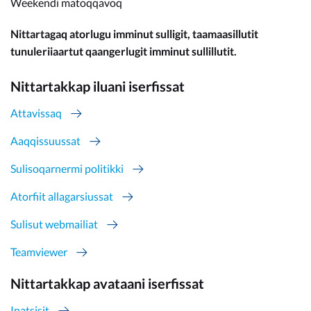
Weekendi matoqqavoq
Nittartagaq atorlugu imminut sulligit, taamaasillutit
tunuleriiaartut qaangerlugit imminut sullillutit.
Nittartakkap iluani iserfissat
Attavissaq
Aaqqissuussat
Sulisoqarnermi politikki
Atorfiit allagarsiussat
Sulisut webmailiat
Teamviewer
Nittartakkap avataani iserfissat
Inatsisit