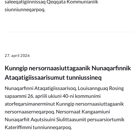
saleeqatigiinnissaq Qeqqata Kommunianiik
siunniunneqarpoq.
27. april 2026
Kunngip nersornaasiuttagaanik Nunaqarfinnik
Ataqatigiissaarisumut tunniussineq
Nunaqarfinni Ataqatigiissaarisoq, Louisannguaq Rosing
sapaammi 26. apriili ukiuni 40-ni kommunimi
atorfeqarsimanerminut Kunngip nersornaasiuttagaanik
nersornaaserneqarpoq. Nersornaat Kangaamiuni
Nunaqarfiit Aqutsisuini Siulittaasumit persuarsiortumik
Kateriffimmi tunniunneqarpoq.