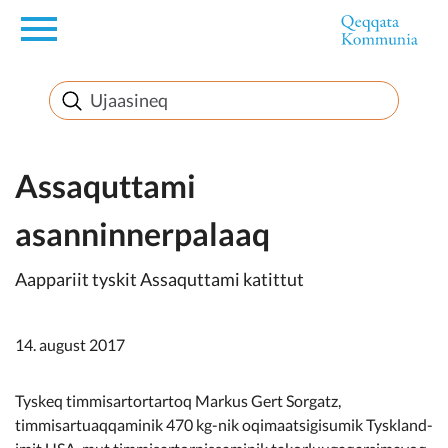
en
Innuttaasunut
Inuussutissarsiorneq
Assaquttami
asanninnerpalaaq
Politikki
Aappariit tyskit Assaquttami katittut
Takornariat
14. august 2017
Imminut sullinneq
Tyskeq timmisartortartoq Markus Gert Sorgatz,
timmisartuaqqaminik 470 kg-nik oqimaatsigisumik Tyskland-