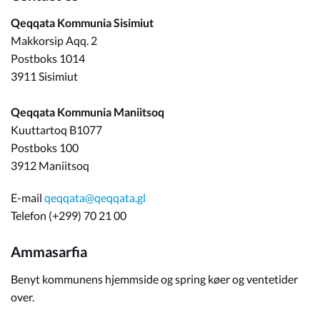
Qeqqata Kommunia Sisimiut
Makkorsip Aqq. 2
Postboks 1014
3911 Sisimiut
Qeqqata Kommunia Maniitsoq
Kuuttartoq B1077
Postboks 100
3912 Maniitsoq
E-mail
qeqqata@qeqqata.gl
Telefon (+299) 70 21 00
Ammasarfia
Benyt kommunens hjemmside og spring køer og ventetider
over.