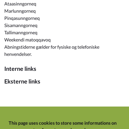
Ataasinngorneq
Marlunngorneq
Pinqasunngorneq
Sisamanngorneq
Tallimanngorneq
Weekendi matoqqavoq
Abningstiderne gælder for fysiske og telefoniske
henvendelser.
Interne links
Eksterne links
This page uses cookies to store some informations on