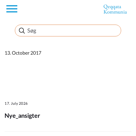
en
Borger
Erhverv
13. October 2017
Politik
Turisme
17. July 2026
Nye_ansigter
Kommuneplanen