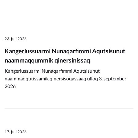
23. juli 2026
Kangerlussuarmi Nunaqarfimmi Aqutsisunut
naammaqqummik qinersinissaq
Kangerlussuarmi Nunaqarfimmi Aqutsisunut
naammaqqutissamik qinersisoqassaaq ulloq 3. september
2026
17. juli 2026