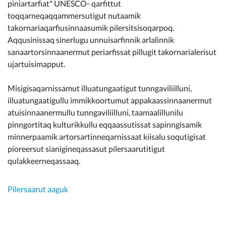
piniartarfiat" UNESCO- qarfittut
toqqarneqaqqammersutigut nutaamik
takornariaqarfiusinnaasumik pilersitsisoqarpoq.
Aqqusinissaq sinerlugu unnuisarfinnik arlalinnik
sanaartorsinnaanermut periarfissat pillugit takornarialerisut
ujartuisimapput.
Misigisaqarnissamut illuatungaatigut tunngaviliilluni,
illuatungaatigullu immikkoortumut appakaassinnaanermut
atuisinnaanermullu tunngaviliilluni, taamaalillunilu
pinngortitaq kulturikkullu eqqaassutissat sapinngisamik
minnerpaamik artorsartinneqarnissaat kiisalu soqutigisat
pioreersut sianigineqassasut pilersaarutitigut
qulakkeerneqassaaq.
Pilersaarut aaguk