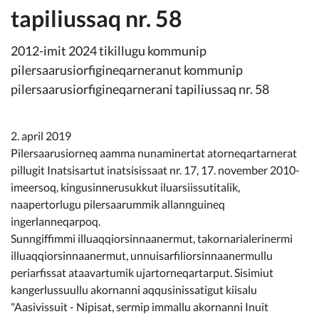
Kommunimi pilersaarut
tapiliussaq nr. 58
Kommune pillugu
2012-imit 2024 tikillugu kommunip
pilersaarusiorfigineqarneranut kommunip
pilersaarusiorfigineqarnerani tapiliussaq nr. 58
2. april 2019
Pilersaarusiorneq aamma nunaminertat atorneqartarnerat
pillugit Inatsisartut inatsisissaat nr. 17, 17. november 2010-
imeersoq, kingusinnerusukkut iluarsiissutitalik,
naapertorlugu pilersaarummik allannguineq
ingerlanneqarpoq.
Sunngiffimmi illuaqqiorsinnaanermut, takornarialerinermi
illuaqqiorsinnaanermut, unnuisarfiliorsinnaanermullu
periarfissat ataavartumik ujartorneqartarput. Sisimiut
kangerlussuullu akornanni aqqusinissatigut kiisalu
"Aasivissuit - Nipisat, sermip immallu akornanni Inuit