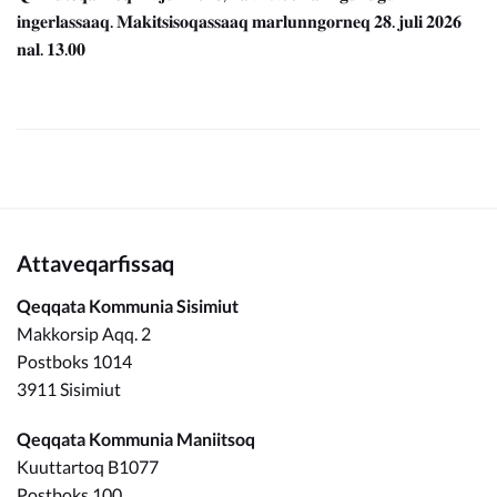
𝐢𝐧𝐠𝐞𝐫𝐥𝐚𝐬𝐬𝐚𝐚𝐪. 𝐌𝐚𝐤𝐢𝐭𝐬𝐢𝐬𝐨𝐪𝐚𝐬𝐬𝐚𝐚𝐪 𝐦𝐚𝐫𝐥𝐮𝐧𝐧𝐠𝐨𝐫𝐧𝐞𝐪 𝟐𝟖. 𝐣𝐮𝐥𝐢 𝟐𝟎𝟐𝟔
𝐧𝐚𝐥. 𝟏𝟑.𝟎𝟎
Attaveqarfissaq
Qeqqata Kommunia Sisimiut
Makkorsip Aqq. 2
Postboks 1014
3911 Sisimiut
Qeqqata Kommunia Maniitsoq
Kuuttartoq B1077
Postboks 100