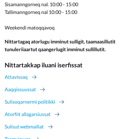
Sisamanngorneq nal. 10:00 - 15:00
Tallimanngorneq nal 10:00 - 15:00
Weekendi matoqqavoq
Nittartagaq atorlugu imminut sulligit, taamaasillutit
tunuleriiaartut qaangerlugit imminut sullillutit.
Nittartakkap iluani iserfissat
Attavissaq
Aaqqissuussat
Sulisoqarnermi politikki
Atorfiit allagarsiussat
Sulisut webmailiat
Teamviewer