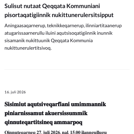
Sulisut nutaat Qeqqata Kommuniani
pisortaqatigiinnik nukittunerulersitsipput
Aningaasaqarnerup, teknikkeqarnerup, ilinniartitaanerup
atugarissaarnerullu iluini aqutsisoqatigiinnik inunnik
sisamanik nukittuunik Qeqqata Kommunia
nukittunerulertitsivoq.
16. juli 2026
𝐒𝐢𝐬𝐢𝐦𝐢𝐮𝐭 𝐚𝐪𝐮𝐭𝐬𝐢𝐯𝐞𝐪𝐚𝐫𝐟𝐢𝐚𝐧𝐢 𝐮𝐦𝐢𝐦𝐦𝐚𝐧𝐧𝐢𝐤
𝐩𝐢𝐧𝐢𝐚𝐫𝐧𝐢𝐬𝐬𝐚𝐦𝐮𝐭 𝐚𝐤𝐮𝐞𝐫𝐬𝐢𝐬𝐬𝐮𝐦𝐦𝐢𝐤
𝐪𝐢𝐧𝐧𝐮𝐭𝐞𝐪𝐚𝐫𝐭𝐢𝐭𝐬𝐢𝐧𝐞𝐪 𝐚𝐦𝐦𝐚𝐫𝐩𝐨𝐪
𝐐𝐢𝐧𝐧𝐮𝐭𝐞𝐪𝐚𝐫𝐧𝐞𝐪 𝟐𝟕. 𝐣𝐮𝐥𝐢 𝟐𝟎𝟐𝟔, 𝐧𝐚𝐥. 𝟏𝟓.𝟎𝟎 𝐢𝐥𝐚𝐧𝐧𝐠𝐮𝐥𝐥𝐮𝐠𝐮