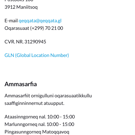
3912 Maniitsoq
E-mail
qeqqata@qeqqata.gl
Oqarasuaat (+299) 70 21 00
CVR. NR. 31290945
GLN (Global Location Number)
Ammasarfia
Ammasarfiit ornigulluni oqarasuaatikkullu
saaffiginninnernut atuupput.
Ataasinngorneq nal. 10:00 - 15:00
Marlunngorneq nal. 10:00 - 15:00
Pingasunngorneq Matoqqavoq