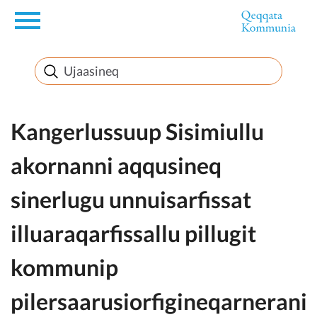
en
Innuttaasunut
Inuussutissarsiorneq
Kangerlussuup Sisimiullu
akornanni aqqusineq
Politikki
sinerlugu unnuisarfissat
Takornariat
illuaraqarfissallu pillugit
kommunip
Imminut sullinneq
pilersaarusiorfigineqarnerani