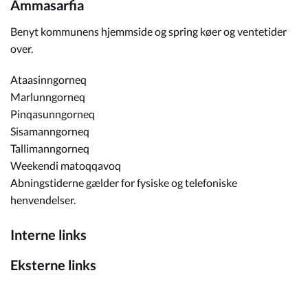
Ammasarfia
Benyt kommunens hjemmside og spring køer og ventetider
over.
Ataasinngorneq
Marlunngorneq
Pinqasunngorneq
Sisamanngorneq
Tallimanngorneq
Weekendi matoqqavoq
Abningstiderne gælder for fysiske og telefoniske
henvendelser.
Interne links
Eksterne links