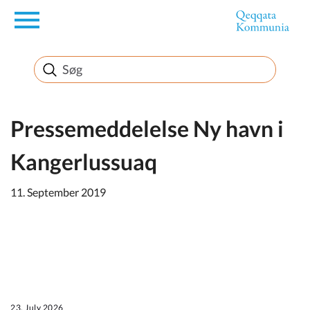
en
Borger
Erhverv
Pressemeddelelse Ny havn i
Kangerlussuaq
Politik
11. September 2019
Turisme
Kommuneplanen
23. July 2026