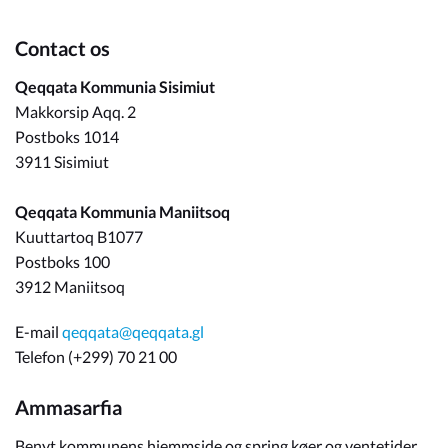
Contact os
Qeqqata Kommunia Sisimiut
Makkorsip Aqq. 2
Postboks 1014
3911 Sisimiut
Qeqqata Kommunia Maniitsoq
Kuuttartoq B1077
Postboks 100
3912 Maniitsoq
E-mail
qeqqata@qeqqata.gl
Telefon (+299) 70 21 00
Ammasarfia
Benyt kommunens hjemmside og spring køer og ventetider