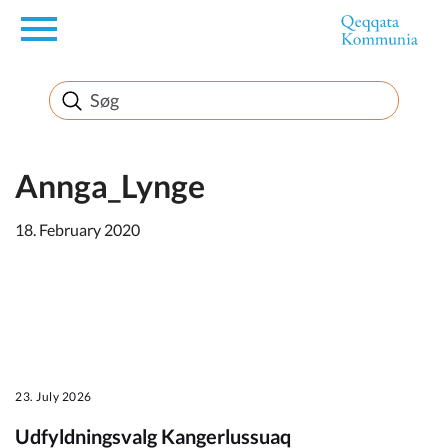
en
Borger
Erhverv
Annga_Lynge
18. February 2020
Politik
Turisme
23. July 2026
Kommuneplanen
Udfyldningsvalg Kangerlussuaq