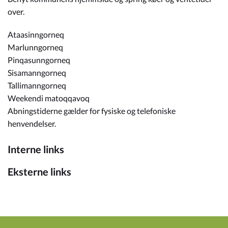
over.
Ataasinngorneq
Marlunngorneq
Pinqasunngorneq
Sisamanngorneq
Tallimanngorneq
Weekendi matoqqavoq
Abningstiderne gælder for fysiske og telefoniske
henvendelser.
Interne links
Eksterne links