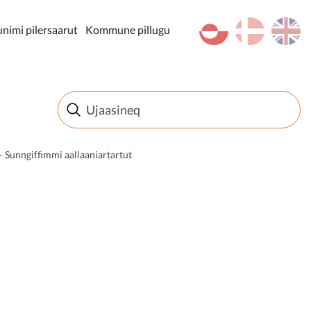
kl-GL
da
en
imi pilersaarut
Kommune pillugu
 Sunngiffimmi aallaaniartartut