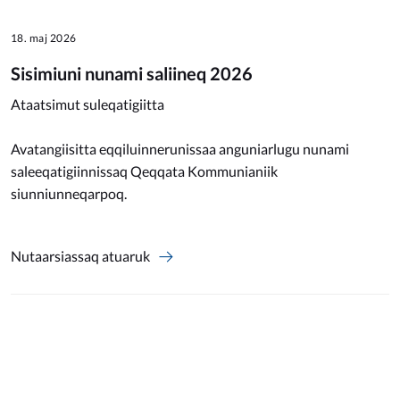
18. maj 2026
Sisimiuni nunami saliineq 2026
Ataatsimut suleqatigiitta
Avatangiisitta eqqiluinnerunissaa anguniarlugu nunami
saleeqatigiinnissaq Qeqqata Kommunianiik
siunniunneqarpoq.
Nutaarsiassaq atuaruk