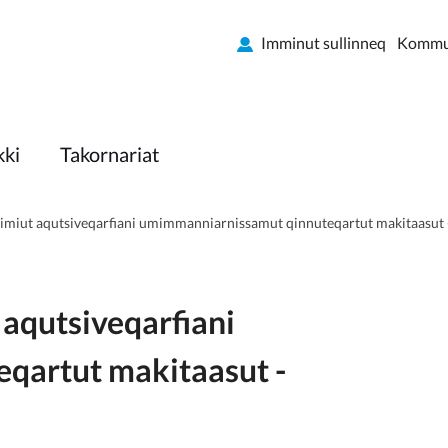
Imminut sullinneq
Kommun
kki
Takornariat
simiut aqutsiveqarfiani umimmanniarnissamut qinnuteqartut makitaasut -
 aqutsiveqarfiani
qartut makitaasut -