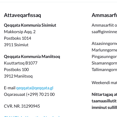
Attaveqarfissaq
Ammasarfi
Qeqqata Kommunia Sisimiut
Ammasarfiit o
Makkorsip Aqq. 2
saaffiginninn
Postboks 1014
Ataasinngorne
3911 Sisimiut
Marlunngorneq
Qeqqata Kommunia Maniitsoq
Pingasunngo
Kuuttartoq B1077
Sisamanngorne
Postboks 100
Tallimanngorn
3912 Maniitsoq
Weekendi ma
E-mail
qeqqata@qeqqata.gl
Oqarasuaat (+299) 70 21 00
Nittartagaq at
taamaasillutit
CVR. NR. 31290945
imminut sullill