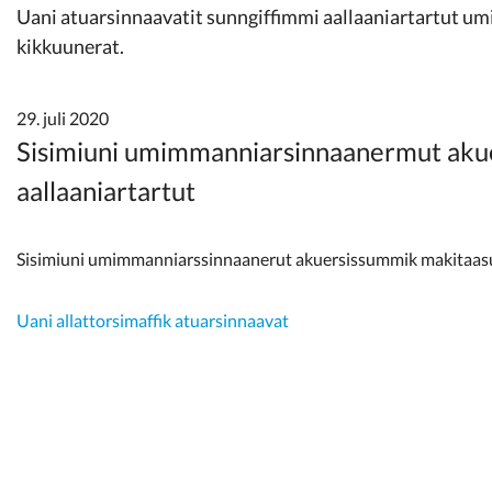
Kommunimi pilersaarut
Uani atuarsinnaavatit sunngiffimmi aallaaniartartut
kikkuunerat.
Kommune pillugu
29. juli 2020
Sisimiuni umimmanniarsinnaanermut akue
aallaaniartartut
Sisimiuni umimmanniarssinnaanerut akuersissummik makitaasut 
Uani allattorsimaffik atuarsinnaavat