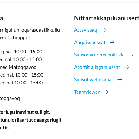
a
Nittartakkap iluani iser
rnigulluni oqarasuaatikkullu
Attavissaq
ernut atuupput.
Aaqqissuussat
q nal. 10:00 - 15:00
Sulisoqarnermi politikki
 nal. 10:00 - 15:00
rneq Matoqqavoq
Atorfiit allagarsiussat
q nal. 10:00 - 15:00
Sulisut webmailiat
eq nal 10:00 - 15:00
Teamviewer
toqqavoq
orlugu imminut sulligit,
 tunuleriiaartut qaangerlugit
utit.