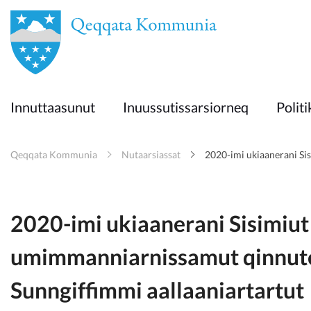
en
Innuttaasunut
Innuttaasunut
Inuussutissarsiorneq
Politi
Inuussutissarsiorneq
Qeqqata Kommunia
Nutaarsiassat
2020-imi ukiaanerani Si
Politikki
Takornariat
2020-imi ukiaanerani Sisimiut
umimmanniarnissamut qinnute
Imminut sullinneq
Sunngiffimmi aallaaniartartut