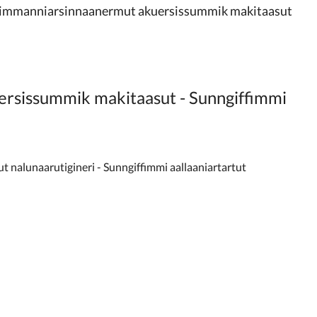
 umimmanniarsinnaanermut akuersissummik makitaasut
rsissummik makitaasut - Sunngiffimmi
nalunaarutigineri - Sunngiffimmi aallaaniartartut