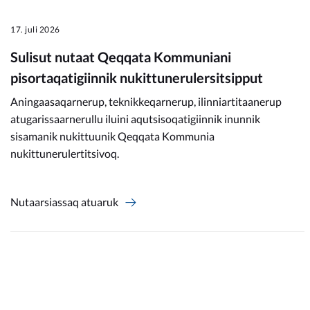
17. juli 2026
Sulisut nutaat Qeqqata Kommuniani
pisortaqatigiinnik nukittunerulersitsipput
Aningaasaqarnerup, teknikkeqarnerup, ilinniartitaanerup
atugarissaarnerullu iluini aqutsisoqatigiinnik inunnik
sisamanik nukittuunik Qeqqata Kommunia
nukittunerulertitsivoq.
Nutaarsiassaq atuaruk