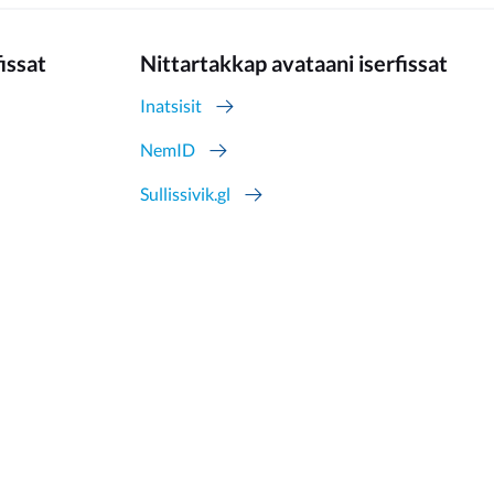
fissat
Nittartakkap avataani iserfissat
Inatsisit
NemID
Sullissivik.gl