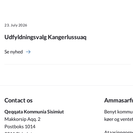
Om_kommunen
23. July 2026
Udfyldningsvalg Kangerlussuaq
Se nyhed
Contact os
Ammasarfi
Qeqqata Kommunia Sisimiut
Benyt kommun
Makkorsip Aqq. 2
køer og ventet
Postboks 1014
Ataasinngorn