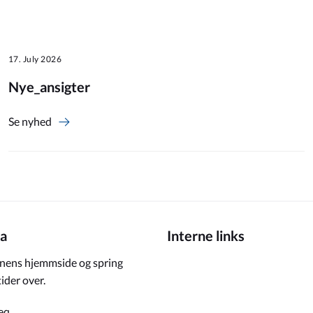
17. July 2026
Nye_ansigter
Se nyhed
a
Interne links
ens hjemmside og spring
ider over.
eq