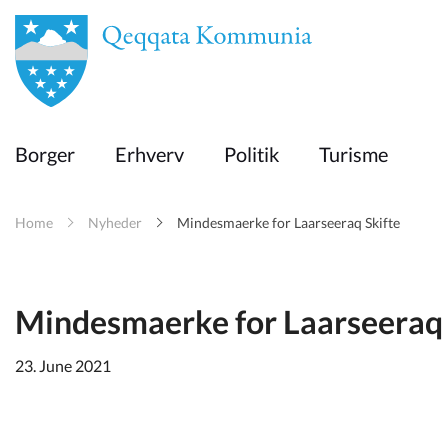
en
Borger
Borger
Erhverv
Politik
Turisme
Erhverv
Home
Nyheder
Mindesmaerke for Laarseeraq Skifte
Politik
Turisme
Mindesmaerke for Laarseeraq 
23. June 2021
Kommuneplanen