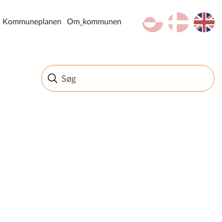
kl-GL
da
en
Kommuneplanen
Om_kommunen