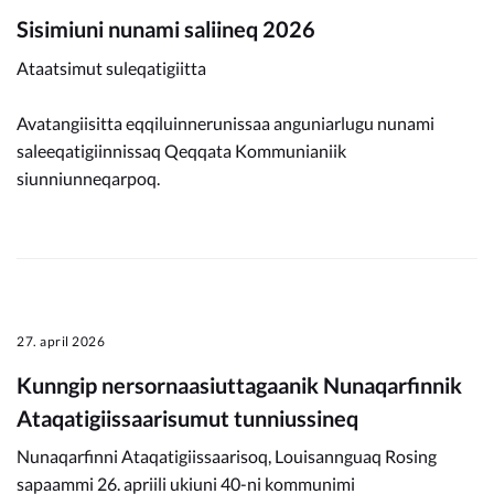
Sisimiuni nunami saliineq 2026
Ataatsimut suleqatigiitta
Avatangiisitta eqqiluinnerunissaa anguniarlugu nunami
saleeqatigiinnissaq Qeqqata Kommunianiik
siunniunneqarpoq.
27. april 2026
Kunngip nersornaasiuttagaanik Nunaqarfinnik
Ataqatigiissaarisumut tunniussineq
Nunaqarfinni Ataqatigiissaarisoq, Louisannguaq Rosing
sapaammi 26. apriili ukiuni 40-ni kommunimi