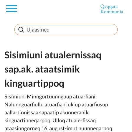
en
Innuttaasunut
Inuussutissarsiorneq
Sisimiuni atualernissaq
sap.ak. ataatsimik
Politikki
kinguartippoq
Takornariat
Sisimiuni Minngortuunnguup atuarfiani
Nalunnguarfiullu atuarfiani ukiup atuarfiusup
aallartinnissaa sapaatip akunneranik
Imminut sullinneq
kinguartinneqarpoq. Ulloq atualerfissaq
ataasinngorneq 16. august-imut nuunneqarpoq.