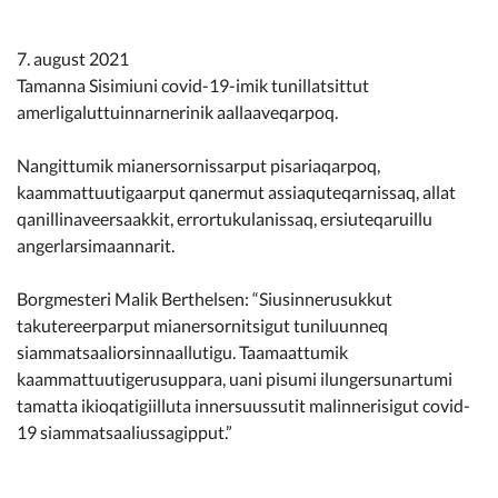
Kommunimi pilersaarut
7. august 2021
Kommune pillugu
Tamanna Sisimiuni covid-19-imik tunillatsittut
amerligaluttuinnarnerinik aallaaveqarpoq.
Nangittumik mianersornissarput pisariaqarpoq,
kaammattuutigaarput qanermut assiaquteqarnissaq, allat
qanillinaveersaakkit, errortukulanissaq, ersiuteqaruillu
angerlarsimaannarit.
Borgmesteri Malik Berthelsen: “Siusinnerusukkut
takutereerparput mianersornitsigut tuniluunneq
siammatsaaliorsinnaallutigu. Taamaattumik
kaammattuutigerusuppara, uani pisumi ilungersunartumi
tamatta ikioqatigiilluta innersuussutit malinnerisigut covid-
19 siammatsaaliussagipput.”