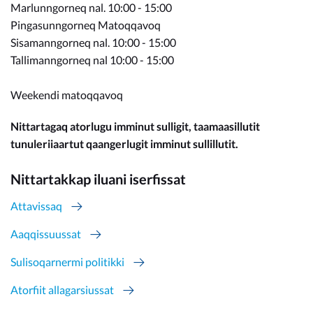
Marlunngorneq nal. 10:00 - 15:00
Pingasunngorneq Matoqqavoq
Sisamanngorneq nal. 10:00 - 15:00
Tallimanngorneq nal 10:00 - 15:00
Weekendi matoqqavoq
Nittartagaq atorlugu imminut sulligit, taamaasillutit
tunuleriiaartut qaangerlugit imminut sullillutit.
Nittartakkap iluani iserfissat
Attavissaq
Aaqqissuussat
Sulisoqarnermi politikki
Atorfiit allagarsiussat