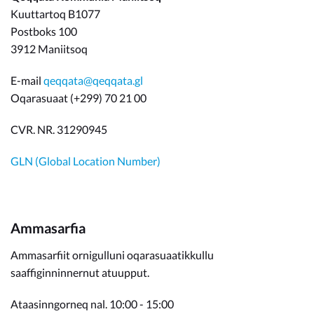
Kuuttartoq B1077
Postboks 100
3912 Maniitsoq
E-mail
qeqqata@qeqqata.gl
Oqarasuaat (+299) 70 21 00
CVR. NR. 31290945
GLN (Global Location Number)
Ammasarfia
Ammasarfiit ornigulluni oqarasuaatikkullu
saaffiginninnernut atuupput.
Ataasinngorneq nal. 10:00 - 15:00