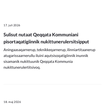
17. juli 2026
Sulisut nutaat Qeqqata Kommuniani
pisortaqatigiinnik nukittunerulersitsipput
Aningaasaqarnerup, teknikkeqarnerup, ilinniartitaanerup
atugarissaarnerullu iluini aqutsisoqatigiinnik inunnik
sisamanik nukittuunik Qeqqata Kommunia
nukittunerulertitsivoq.
18. maj 2026