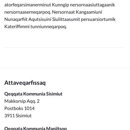
atorfeqarsimanerminut Kunngip nersornaasiuttagaanik
nersornaaserneqarpoq. Nersornaat Kangaamiuni
Nunaqarfiit Aqutsisuini Siulittaasumit persuarsiortumik
Kateriffimmi tunniunneqarpoq.
Attaveqarfissaq
Qeqqata Kommunia Sisimiut
Makkorsip Aqq. 2
Postboks 1014
3911 Sisimiut
Qeqqata Kommunia Maniitsoq