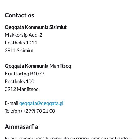
Contact os
Qeqqata Kommunia Sisimiut
Makkorsip Aqq. 2
Postboks 1014
3911 Sisimiut
Qeqqata Kommunia Maniitsoq
Kuuttartoq B1077
Postboks 100
3912 Maniitsoq
E-mail
qeqqata@qeqqata.gl
Telefon (+299) 70 21 00
Ammasarfia
Benyt kommunens hjemmside og spring køer og ventetider