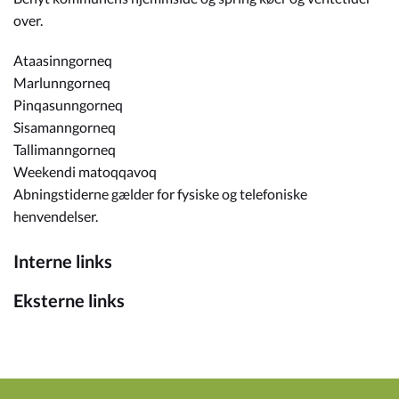
over.
Ataasinngorneq
Marlunngorneq
Pinqasunngorneq
Sisamanngorneq
Tallimanngorneq
Weekendi matoqqavoq
Abningstiderne gælder for fysiske og telefoniske
henvendelser.
Interne links
Eksterne links