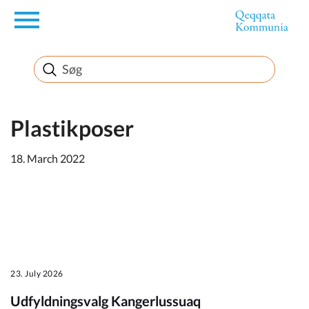
en
Borger
Erhverv
Plastikposer
18. March 2022
Politik
Turisme
23. July 2026
Kommuneplanen
Udfyldningsvalg Kangerlussuaq