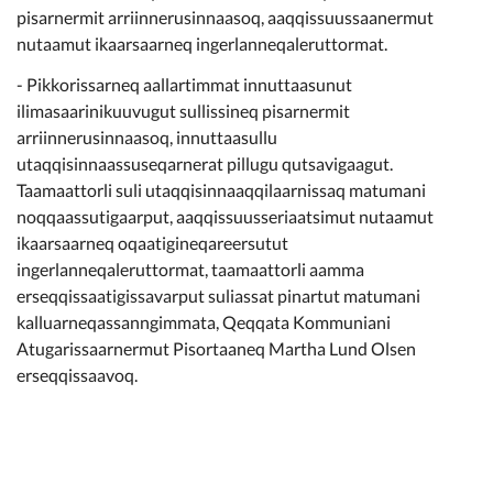
pisarnermit arriinnerusinnaasoq, aaqqissuussaanermut
nutaamut ikaarsaarneq ingerlanneqaleruttormat.
- Pikkorissarneq aallartimmat innuttaasunut
ilimasaarinikuuvugut sullissineq pisarnermit
arriinnerusinnaasoq, innuttaasullu
utaqqisinnaassuseqarnerat pillugu qutsavigaagut.
Taamaattorli suli utaqqisinnaaqqilaarnissaq matumani
noqqaassutigaarput, aaqqissuusseriaatsimut nutaamut
ikaarsaarneq oqaatigineqareersutut
ingerlanneqaleruttormat, taamaattorli aamma
erseqqissaatigissavarput suliassat pinartut matumani
kalluarneqassanngimmata, Qeqqata Kommuniani
Atugarissaarnermut Pisortaaneq Martha Lund Olsen
erseqqissaavoq.