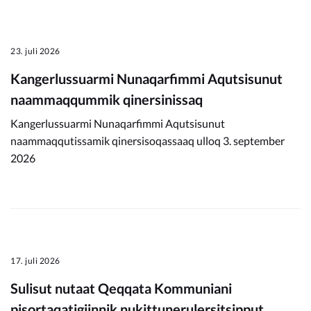
23. juli 2026
Kangerlussuarmi Nunaqarfimmi Aqutsisunut
naammaqqummik qinersinissaq
Kangerlussuarmi Nunaqarfimmi Aqutsisunut
naammaqqutissamik qinersisoqassaaq ulloq 3. september
2026
17. juli 2026
Sulisut nutaat Qeqqata Kommuniani
pisortaqatigiinnik nukittunerulersitsipput