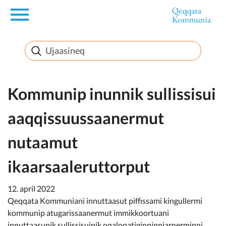
en
Innuttaasunut
Inuussutissarsiorneq
Kommunip inunnik sullissisui
aaqqissuussaanermut
Politikki
nutaamut
Takornariat
ikaarsaaleruttorput
12. april 2022
Imminut sullinneq
Qeqqata Kommuniani innuttaasut piffissami kingullermi
kommunip atugarissaanermut immikkoortuani
innuttaasunik sullissisuinik oqaloqatiginninniarnerminni