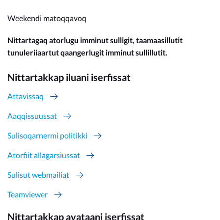
Weekendi matoqqavoq
Nittartagaq atorlugu imminut sulligit, taamaasillutit
tunuleriiaartut qaangerlugit imminut sullillutit.
Nittartakkap iluani iserfissat
Attavissaq
Aaqqissuussat
Sulisoqarnermi politikki
Atorfiit allagarsiussat
Sulisut webmailiat
Teamviewer
Nittartakkap avataani iserfissat