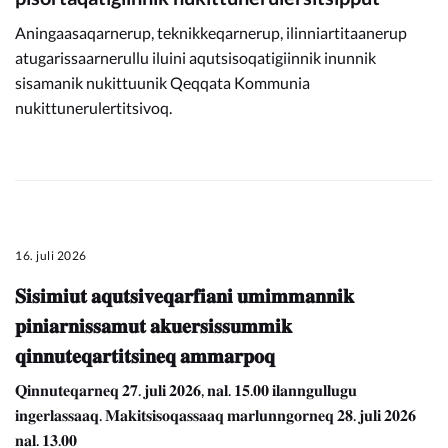
Aningaasaqarnerup, teknikkeqarnerup, ilinniartitaanerup
atugarissaarnerullu iluini aqutsisoqatigiinnik inunnik
sisamanik nukittuunik Qeqqata Kommunia
nukittunerulertitsivoq.
16. juli 2026
𝐒𝐢𝐬𝐢𝐦𝐢𝐮𝐭 𝐚𝐪𝐮𝐭𝐬𝐢𝐯𝐞𝐪𝐚𝐫𝐟𝐢𝐚𝐧𝐢 𝐮𝐦𝐢𝐦𝐦𝐚𝐧𝐧𝐢𝐤
𝐩𝐢𝐧𝐢𝐚𝐫𝐧𝐢𝐬𝐬𝐚𝐦𝐮𝐭 𝐚𝐤𝐮𝐞𝐫𝐬𝐢𝐬𝐬𝐮𝐦𝐦𝐢𝐤
𝐪𝐢𝐧𝐧𝐮𝐭𝐞𝐪𝐚𝐫𝐭𝐢𝐭𝐬𝐢𝐧𝐞𝐪 𝐚𝐦𝐦𝐚𝐫𝐩𝐨𝐪
𝐐𝐢𝐧𝐧𝐮𝐭𝐞𝐪𝐚𝐫𝐧𝐞𝐪 𝟐𝟕. 𝐣𝐮𝐥𝐢 𝟐𝟎𝟐𝟔, 𝐧𝐚𝐥. 𝟏𝟓.𝟎𝟎 𝐢𝐥𝐚𝐧𝐧𝐠𝐮𝐥𝐥𝐮𝐠𝐮
𝐢𝐧𝐠𝐞𝐫𝐥𝐚𝐬𝐬𝐚𝐚𝐪. 𝐌𝐚𝐤𝐢𝐭𝐬𝐢𝐬𝐨𝐪𝐚𝐬𝐬𝐚𝐚𝐪 𝐦𝐚𝐫𝐥𝐮𝐧𝐧𝐠𝐨𝐫𝐧𝐞𝐪 𝟐𝟖. 𝐣𝐮𝐥𝐢 𝟐𝟎𝟐𝟔
𝐧𝐚𝐥. 𝟏𝟑.𝟎𝟎