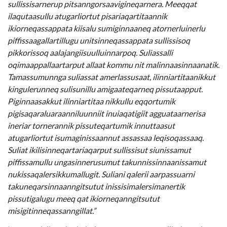
sullissisarnerup pitsanngorsaavigineqarnera. Meeqqat
ilaqutaasullu atugarliortut pisariaqartitaannik
ikiorneqassappata kiisalu sumiginnaaneq atornerluinerlu
piffissaagallartillugu unitsinneqassappata sullissisoq
pikkorissoq aalajangiisuulluinnarpoq. Suliassalli
oqimaappallaartarput allaat kommu nit malinnaasinnaanatik.
Tamassumunnga suliassat amerlassusaat, ilinniartitaanikkut
kingulerunneq sulisunillu amigaateqarneq pissutaapput.
Piginnaasakkut ilinniartitaa nikkullu eqqortumik
pigisaqaraluaraanniluunniit inuiaqatigiit agguataarnerisa
ineriar tornerannik pissuteqartumik innuttaasut
atugarliortut isumaginissaannut assassaa leqisoqassaaq.
Suliat ikilisinneqartariaqarput sullissisut siunissamut
piffissamullu ungasinnerusumut takunnissinnaanissamut
nukissaqalersikkumallugit. Suliani qalerii aarpassuarni
takuneqarsinnaanngitsutut inissisimalersimanertik
pissutigalugu meeq qat ikiorneqanngitsutut
misigitinneqassanngillat.”