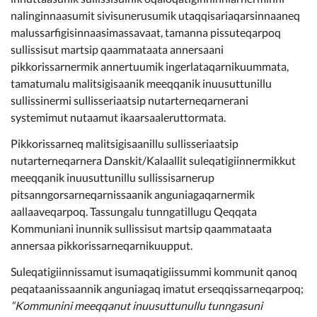
Kommunimi pilersaarut
nalinginnaasumit sivisunerusumik utaqqisariaqarsinnaaneq
malussarfigisinnaasimassavaat, tamanna pissuteqarpoq
Kommune pillugu
sullissisut martsip qaammataata annersaani
pikkorissarnermik annertuumik ingerlataqarnikuummata,
tamatumalu malitsigisaanik meeqqanik inuusuttunillu
sullissinermi sullisseriaatsip nutarterneqarnerani
systemimut nutaamut ikaarsaaleruttormata.
Pikkorissarneq malitsigisaanillu sullisseriaatsip
nutarterneqarnera Danskit/Kalaallit suleqatigiinnermikkut
meeqqanik inuusuttunillu sullissisarnerup
pitsanngorsarneqarnissaanik anguniagaqarnermik
aallaaveqarpoq. Tassungalu tunngatillugu Qeqqata
Kommuniani inunnik sullissisut martsip qaammataata
annersaa pikkorissarneqarnikuupput.
Suleqatigiinnissamut isumaqatigiissummi kommunit qanoq
peqataanissaannik anguniagaq imatut erseqqissarneqarpoq;
“Kommunini meeqqanut inuusuttunullu tunngasuni