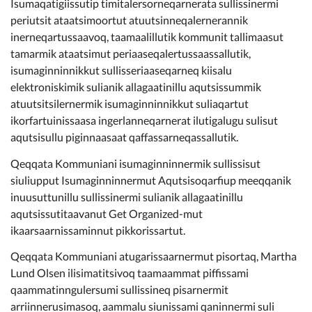
Isumaqatigiissutip timitalersorneqarnerata sullissinermi
periutsit ataatsimoortut atuutsinneqalernerannik
inerneqartussaavoq, taamaalillutik kommunit tallimaasut
tamarmik ataatsimut periaaseqalertussaassallutik,
isumaginninnikkut sullisseriaaseqarneq kiisalu
elektroniskimik sulianik allagaatinillu aqutsissummik
atuutsitsilernermik isumaginninnikkut suliaqartut
ikorfartuinissaasa ingerlanneqarnerat ilutigalugu sulisut
aqutsisullu piginnaasaat qaffassarneqassallutik.
Qeqqata Kommuniani isumaginninnermik sullissisut
siuliupput Isumaginninnermut Aqutsisoqarfiup meeqqanik
inuusuttunillu sullissinermi sulianik allagaatinillu
aqutsissutitaavanut Get Organized-mut
ikaarsaarnissaminnut pikkorissartut.
Qeqqata Kommuniani atugarissaarnermut pisortaq, Martha
Lund Olsen ilisimatitsivoq taamaammat piffissami
qaammatinngulersumi sullissineq pisarnermit
arriinnerusimasoq, aammalu siunissami qaninnermi suli