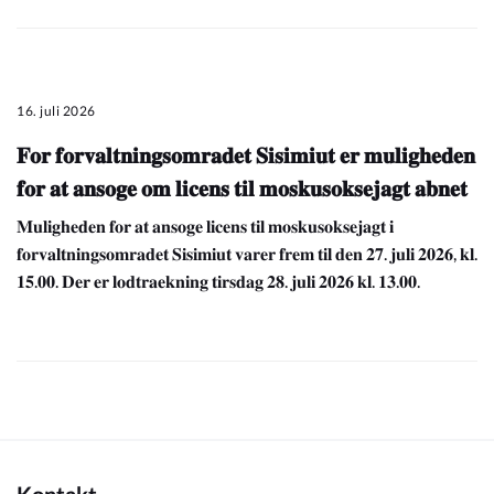
16. juli 2026
𝐅𝐨𝐫 𝐟𝐨𝐫𝐯𝐚𝐥𝐭𝐧𝐢𝐧𝐠𝐬𝐨𝐦𝐫𝐚𝐝𝐞𝐭 𝐒𝐢𝐬𝐢𝐦𝐢𝐮𝐭 𝐞𝐫 𝐦𝐮𝐥𝐢𝐠𝐡𝐞𝐝𝐞𝐧
𝐟𝐨𝐫 𝐚𝐭 𝐚𝐧𝐬𝐨𝐠𝐞 𝐨𝐦 𝐥𝐢𝐜𝐞𝐧𝐬 𝐭𝐢𝐥 𝐦𝐨𝐬𝐤𝐮𝐬𝐨𝐤𝐬𝐞𝐣𝐚𝐠𝐭 𝐚𝐛𝐧𝐞𝐭
𝐌𝐮𝐥𝐢𝐠𝐡𝐞𝐝𝐞𝐧 𝐟𝐨𝐫 𝐚𝐭 𝐚𝐧𝐬𝐨𝐠𝐞 𝐥𝐢𝐜𝐞𝐧𝐬 𝐭𝐢𝐥 𝐦𝐨𝐬𝐤𝐮𝐬𝐨𝐤𝐬𝐞𝐣𝐚𝐠𝐭 𝐢
𝐟𝐨𝐫𝐯𝐚𝐥𝐭𝐧𝐢𝐧𝐠𝐬𝐨𝐦𝐫𝐚𝐝𝐞𝐭 𝐒𝐢𝐬𝐢𝐦𝐢𝐮𝐭 𝐯𝐚𝐫𝐞𝐫 𝐟𝐫𝐞𝐦 𝐭𝐢𝐥 𝐝𝐞𝐧 𝟐𝟕. 𝐣𝐮𝐥𝐢 𝟐𝟎𝟐𝟔, 𝐤𝐥.
𝟏𝟓.𝟎𝟎. 𝐃𝐞𝐫 𝐞𝐫 𝐥𝐨𝐝𝐭𝐫𝐚𝐞𝐤𝐧𝐢𝐧𝐠 𝐭𝐢𝐫𝐬𝐝𝐚𝐠 𝟐𝟖. 𝐣𝐮𝐥𝐢 𝟐𝟎𝟐𝟔 𝐤𝐥. 𝟏𝟑.𝟎𝟎.