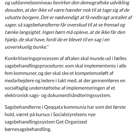
og uddannelsesniveau bevirker den demografiske udvikling
desuden, at der ikke vil være hænder nok til at tage sig af de
udsatte borgere. Det er nødvendigt at få nedbragt antallet af
sager, så sagsbehandlerne får overskud til at se fremad og
tænke langsigtet. Ingen børn må opleve, at de ikke får den
hjælp, de skal have, fordi de er blevet til en sag i en
uoverskuelig bunke.”
Konkritiseringsprocessen af aftalen skal munde ud i fælles
sagsbehandlingsprocedurer, som skal implementeres i alle
fem kommuner, og der skal ske et kompetenceløft af
medarbejdere og ledere i takt med, at der gennemføres en
socialfaglig understøttelse af implementeringen af et
elektronisk sags- og dokumenthåndteringssystem.
Sagsbehandlerne i Qeqqata kommunia har som det første
hold, været på kursus i Socialstyrelsens nye
sagsbehandlingssystem Get Organized
børnesagsbehandling.