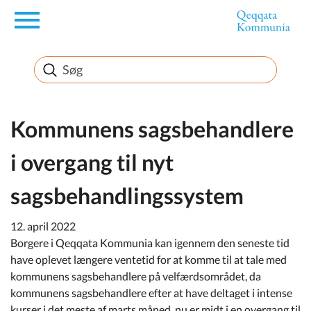
en
Borger
Erhverv
Kommunens sagsbehandlere
i overgang til nyt
Politik
sagsbehandlingssystem
Turisme
12. april 2022
Borgere i Qeqqata Kommunia kan igennem den seneste tid
have oplevet længere ventetid for at komme til at tale med
Selvbetjening
kommunens sagsbehandlere på velfærdsområdet, da
kommunens sagsbehandlere efter at have deltaget i intense
kurser i det meste af marts måned, nu er midt i en overgang til