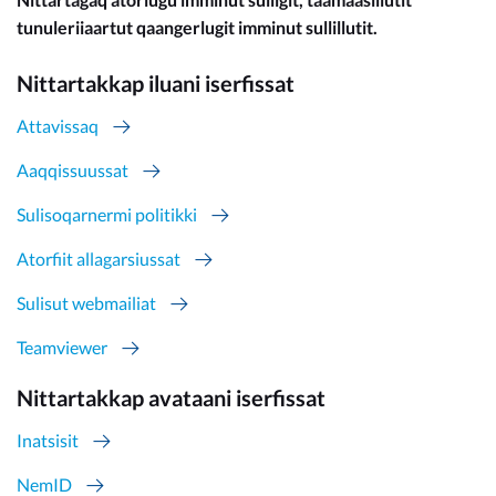
tunuleriiaartut qaangerlugit imminut sullillutit.
Nittartakkap iluani iserfissat
Attavissaq
Aaqqissuussat
Sulisoqarnermi politikki
Atorfiit allagarsiussat
Sulisut webmailiat
Teamviewer
Nittartakkap avataani iserfissat
Inatsisit
NemID