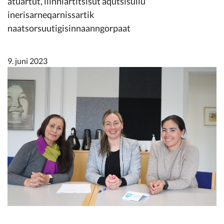
atuartut, ilinniartitsisut aqutsisullu
Kommunimi pilersaarut
inerisarneqarnissartik
naatsorsuutigisinnaanngorpaat
Kommune pillugu
9. juni 2023