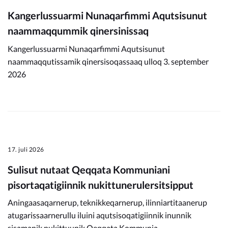
Kangerlussuarmi Nunaqarfimmi Aqutsisunut
naammaqqummik qinersinissaq
Kangerlussuarmi Nunaqarfimmi Aqutsisunut
naammaqqutissamik qinersisoqassaaq ulloq 3. september
2026
17. juli 2026
Sulisut nutaat Qeqqata Kommuniani
pisortaqatigiinnik nukittunerulersitsipput
Aningaasaqarnerup, teknikkeqarnerup, ilinniartitaanerup
atugarissaarnerullu iluini aqutsisoqatigiinnik inunnik
sisamanik nukittuunik Qeqqata Kommunia