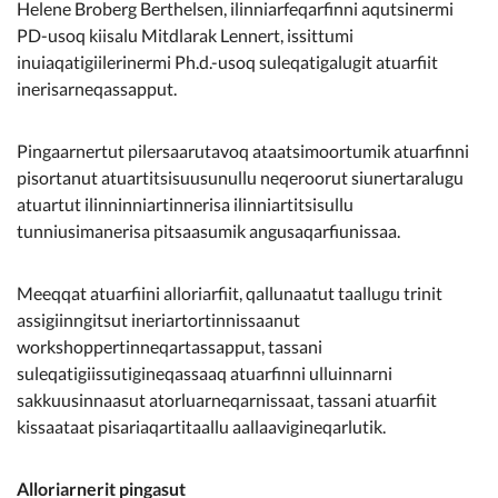
Helene Broberg Berthelsen, ilinniarfeqarfinni aqutsinermi
PD-usoq kiisalu Mitdlarak Lennert, issittumi
inuiaqatigiilerinermi Ph.d.-usoq suleqatigalugit atuarfiit
inerisarneqassapput.
Pingaarnertut pilersaarutavoq ataatsimoortumik atuarfinni
pisortanut atuartitsisuusunullu neqeroorut siunertaralugu
atuartut ilinninniartinnerisa ilinniartitsisullu
tunniusimanerisa pitsaasumik angusaqarfiunissaa.
Meeqqat atuarfiini alloriarfiit, qallunaatut taallugu trinit
assigiinngitsut ineriartortinnissaanut
workshoppertinneqartassapput, tassani
suleqatigiissutigineqassaaq atuarfinni ulluinnarni
sakkuusinnaasut atorluarneqarnissaat, tassani atuarfiit
kissaataat pisariaqartitaallu aallaavigineqarlutik.
Alloriarnerit pingasut