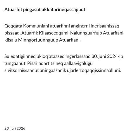
Atuarfiit pingasut ukkatarineqassapput
Qeqqata Kommuniani atuarfinni anginerni inerisaanissaq
pissaaq, Atuarfik Kilaaseeqqami, Nalunnguarfiup Atuarfiani
kiisalu Minngortuunnguup Atuarfiani.
Suleqatigiinneq ukioq ataaseq ingerlassaaq 30. juni 2024-ip
tungaanut. Pisariaqartitsineq aallaavigalugu
sivitsornissaanut aningaasanik ujarlertoqaqqissinnaalluni.
23. juli 2026