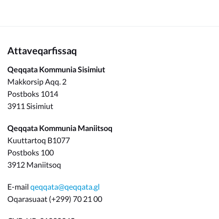
Attaveqarfissaq
Qeqqata Kommunia Sisimiut
Makkorsip Aqq. 2
Postboks 1014
3911 Sisimiut
Qeqqata Kommunia Maniitsoq
Kuuttartoq B1077
Postboks 100
3912 Maniitsoq
E-mail
qeqqata@qeqqata.gl
Oqarasuaat (+299) 70 21 00