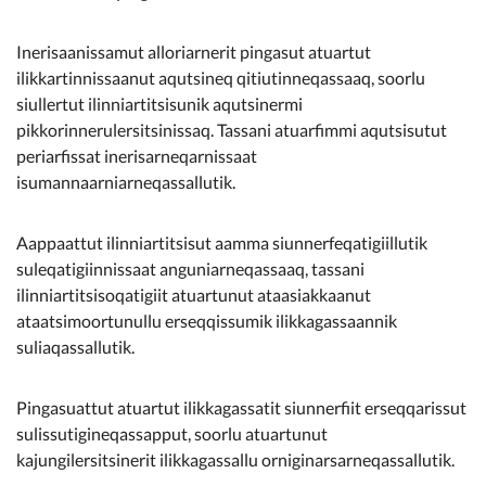
Inerisaanissamut alloriarnerit pingasut atuartut
ilikkartinnissaanut aqutsineq qitiutinneqassaaq, soorlu
siullertut ilinniartitsisunik aqutsinermi
pikkorinnerulersitsinissaq. Tassani atuarfimmi aqutsisutut
periarfissat inerisarneqarnissaat
isumannaarniarneqassallutik.
Aappaattut ilinniartitsisut aamma siunnerfeqatigiillutik
suleqatigiinnissaat anguniarneqassaaq, tassani
ilinniartitsisoqatigiit atuartunut ataasiakkaanut
ataatsimoortunullu erseqqissumik ilikkagassaannik
suliaqassallutik.
Pingasuattut atuartut ilikkagassatit siunnerfiit erseqqarissut
sulissutigineqassapput, soorlu atuartunut
kajungilersitsinerit ilikkagassallu orniginarsarneqassallutik.