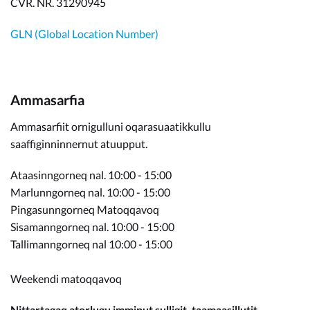
CVR. NR. 31290945
GLN (Global Location Number)
Ammasarfia
Ammasarfiit ornigulluni oqarasuaatikkullu
saaffiginninnernut atuupput.
Ataasinngorneq nal. 10:00 - 15:00
Marlunngorneq nal. 10:00 - 15:00
Pingasunngorneq Matoqqavoq
Sisamanngorneq nal. 10:00 - 15:00
Tallimanngorneq nal 10:00 - 15:00
Weekendi matoqqavoq
Nittartagaq atorlugu imminut sulligit, taamaasillutit