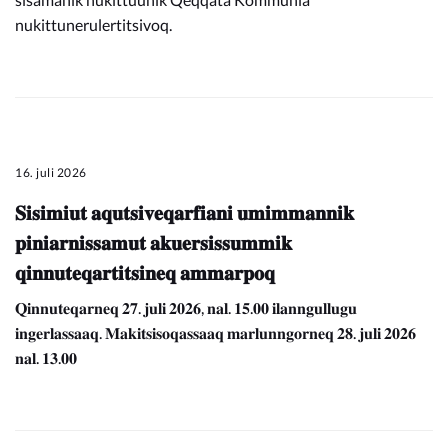
nukittunerulertitsivoq.
16. juli 2026
𝐒𝐢𝐬𝐢𝐦𝐢𝐮𝐭 𝐚𝐪𝐮𝐭𝐬𝐢𝐯𝐞𝐪𝐚𝐫𝐟𝐢𝐚𝐧𝐢 𝐮𝐦𝐢𝐦𝐦𝐚𝐧𝐧𝐢𝐤
𝐩𝐢𝐧𝐢𝐚𝐫𝐧𝐢𝐬𝐬𝐚𝐦𝐮𝐭 𝐚𝐤𝐮𝐞𝐫𝐬𝐢𝐬𝐬𝐮𝐦𝐦𝐢𝐤
𝐪𝐢𝐧𝐧𝐮𝐭𝐞𝐪𝐚𝐫𝐭𝐢𝐭𝐬𝐢𝐧𝐞𝐪 𝐚𝐦𝐦𝐚𝐫𝐩𝐨𝐪
𝐐𝐢𝐧𝐧𝐮𝐭𝐞𝐪𝐚𝐫𝐧𝐞𝐪 𝟐𝟕. 𝐣𝐮𝐥𝐢 𝟐𝟎𝟐𝟔, 𝐧𝐚𝐥. 𝟏𝟓.𝟎𝟎 𝐢𝐥𝐚𝐧𝐧𝐠𝐮𝐥𝐥𝐮𝐠𝐮
𝐢𝐧𝐠𝐞𝐫𝐥𝐚𝐬𝐬𝐚𝐚𝐪. 𝐌𝐚𝐤𝐢𝐭𝐬𝐢𝐬𝐨𝐪𝐚𝐬𝐬𝐚𝐚𝐪 𝐦𝐚𝐫𝐥𝐮𝐧𝐧𝐠𝐨𝐫𝐧𝐞𝐪 𝟐𝟖. 𝐣𝐮𝐥𝐢 𝟐𝟎𝟐𝟔
𝐧𝐚𝐥. 𝟏𝟑.𝟎𝟎