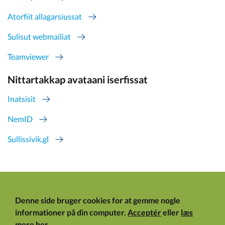
Atorfiit allagarsiussat
Sulisut webmailiat
Teamviewer
Nittartakkap avataani iserfissat
Inatsisit
NemID
Sullissivik.gl
Denne side bruger cookies for at gemme nogle
informationer på din computer.
Acceptér
eller
læs
mere her
.