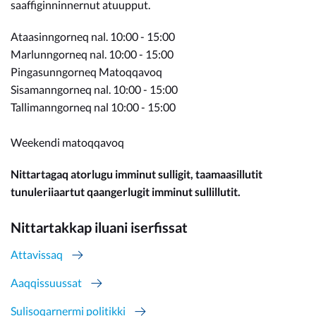
saaffiginninnernut atuupput.
Ataasinngorneq nal. 10:00 - 15:00
Marlunngorneq nal. 10:00 - 15:00
Pingasunngorneq Matoqqavoq
Sisamanngorneq nal. 10:00 - 15:00
Tallimanngorneq nal 10:00 - 15:00
Weekendi matoqqavoq
Nittartagaq atorlugu imminut sulligit, taamaasillutit
tunuleriiaartut qaangerlugit imminut sullillutit.
Nittartakkap iluani iserfissat
Attavissaq
Aaqqissuussat
Sulisoqarnermi politikki