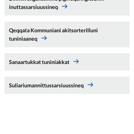
Kommunimi pilersaarut
inuttassarsiuussineq
Kommune pillugu
Qeqqata Kommuniani akitsorterilluni
tuniniaaneq
Sanaartukkat tuniniakkat
Suliariumannittussarsiuussineq