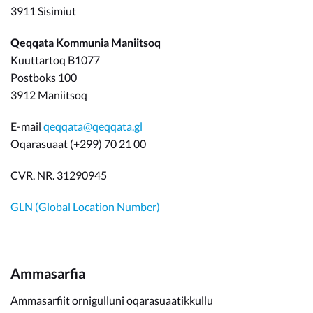
3911 Sisimiut
Qeqqata Kommunia Maniitsoq
Kuuttartoq B1077
Postboks 100
3912 Maniitsoq
E-mail
qeqqata@qeqqata.gl
Oqarasuaat (+299) 70 21 00
CVR. NR. 31290945
GLN (Global Location Number)
Ammasarfia
Ammasarfiit ornigulluni oqarasuaatikkullu