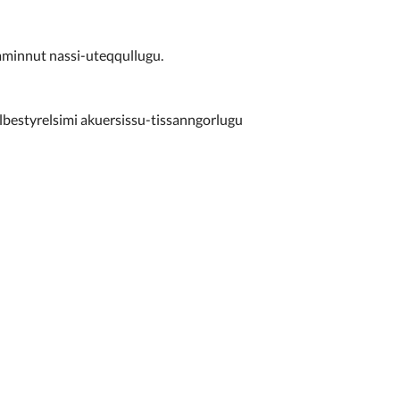
aminnut nassi-uteqqullugu.
estyrelsimi akuersissu-tissanngorlugu