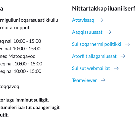
a
Nittartakkap iluani iser
rnigulluni oqarasuaatikkullu
Attavissaq
ernut atuupput.
Aaqqissuussat
q nal. 10:00 - 15:00
Sulisoqarnermi politikki
 nal. 10:00 - 15:00
rneq Matoqqavoq
Atorfiit allagarsiussat
q nal. 10:00 - 15:00
Sulisut webmailiat
eq nal 10:00 - 15:00
Teamviewer
toqqavoq
orlugu imminut sulligit,
 tunuleriiaartut qaangerlugit
utit.