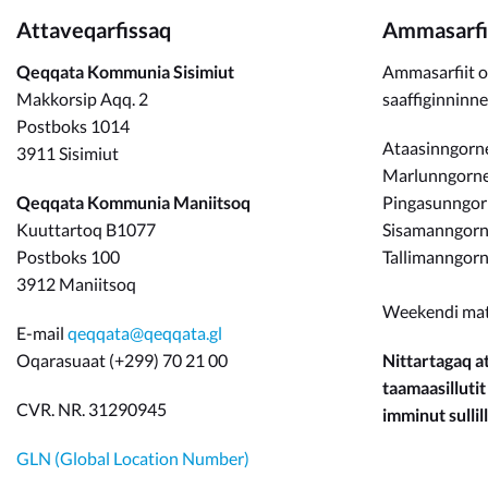
Attaveqarfissaq
Ammasarfi
Qeqqata Kommunia Sisimiut
Ammasarfiit o
Makkorsip Aqq. 2
saaffiginninn
Postboks 1014
Ataasinngorne
3911 Sisimiut
Marlunngorneq
Qeqqata Kommunia Maniitsoq
Pingasunngo
Kuuttartoq B1077
Sisamanngorne
Postboks 100
Tallimanngorn
3912 Maniitsoq
Weekendi ma
E-mail
qeqqata@qeqqata.gl
Oqarasuaat (+299) 70 21 00
Nittartagaq at
taamaasillutit
CVR. NR. 31290945
imminut sullill
GLN (Global Location Number)