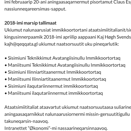
imi februaarip 20-ani aningaasaqarnermut pisortamut Claus Es
nassiunneqareersimas-sapput.
2018-imi marsip tallimaat
Ukiumut nalunaarusiat immikkoortortani ataatsimiititalianit/si
kingusinnerpaamik 2018-imi apriilip aappaani Kaj Høgh Svend
kajh@qeqqata.gl ukiumut naatsorsuutit uku pineqarlutik:
• Sisimiuni Teknikkimut Avatangiisinullu Immikkoortortaq
• Maniitsumi Teknikkimut Avatangiisinullu Immikkoortortaq
• Sisimiuni Ilinniartitaanermut Immikkoortortaq
• Maniitsumi Ilinniartitaanermut Immikkoortortaq
• Sisimiuni ilaqutariinnermut immikkoortortaq
• Maniitsumi ilaqutariinnermut immikkoortortaq
Ataatsimiititaliat ataavartut ukiumut naatsorsuutaasa suliari
aningaasaqarnikkut nalunaarusiornermi missin-gersuutitigull
takuneqarsin-naavoq.
Intranettet ”Økonomi”-mi nassaarineqarsinnaavoq.