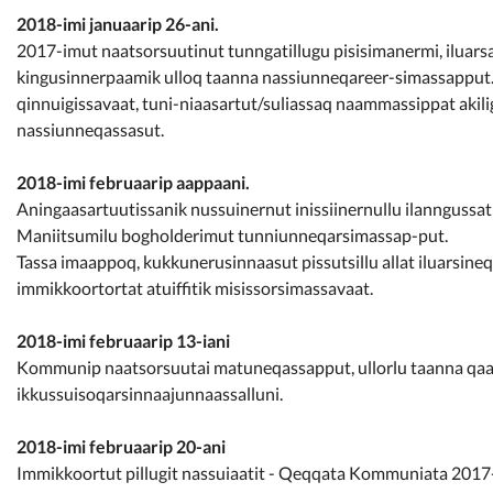
2018-imi januaarip 26-ani.
2017-imut naatsorsuutinut tunngatillugu pisisimanermi, iluarsar
kingusinnerpaamik ulloq taanna nassiunneqareer-simassapput. T
qinnuigissavaat, tuni-niaasartut/suliassaq naammassippat akili
nassiunneqassasut.
2018-imi februaarip aappaani.
Aningaasartuutissanik nussuinernut inissiinernullu ilanngussa
Maniitsumilu bogholderimut tunniunneqarsimassap-put.
Tassa imaappoq, kukkunerusinnaasut pissutsillu allat iluarsineq
immikkoortortat atuiffitik misissorsimassavaat.
2018-imi februaarip 13-iani
Kommunip naatsorsuutai matuneqassapput, ullorlu taanna qa
ikkussuisoqarsinnaajunnaassalluni.
2018-imi februaarip 20-ani
Immikkoortut pillugit nassuiaatit - Qeqqata Kommuniata 2017