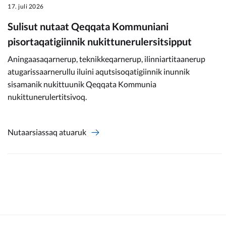
17. juli 2026
Sulisut nutaat Qeqqata Kommuniani
pisortaqatigiinnik nukittunerulersitsipput
Aningaasaqarnerup, teknikkeqarnerup, ilinniartitaanerup
atugarissaarnerullu iluini aqutsisoqatigiinnik inunnik
sisamanik nukittuunik Qeqqata Kommunia
nukittunerulertitsivoq.
Nutaarsiassaq atuaruk