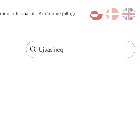
kl-GL
da
en
imi pilersaarut
Kommune pillugu