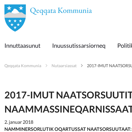
en
Innuttaasunut
Innuttaasunut
Inuussutissarsiorneq
Politi
Inuussutissarsiorneq
Qeqqata Kommunia
Nutaarsiassat
2017-IMUT NAATSORS
Politikki
Takornariat
2017-IMUT NAATSORSUUTI
NAAMMASSINEQARNISSAAT
Imminut sullinneq
2. januar 2018
NAMMINERSORLUTIK OQARTUSSAT NAATSORSUUTAAT: