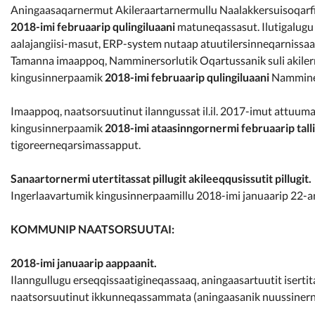
Kommunimi pilersaarut
Aningaasaqarnermut Akileraartarnermullu Naalakkersuisoqarfiu
2018-imi februaarip qulingiluaani
matuneqassasut. Ilutigalugu
aalajangiisi-masut, ERP-system nutaap atuutilersinneqarnissa
Kommune pillugu
Tamanna imaappoq, Namminersorlutik Oqartussanik suli akilern
kingusinnerpaamik
2018-imi februaarip qulingiluaani
Namminer
Imaappoq, naatsorsuutinut ilanngussat il.il. 2017-imut attuum
kingusinnerpaamik
2018-imi ataasinngornermi februaarip tall
tigoreerneqarsimassapput.
Sanaartornermi utertitassat pillugit akileeqqusissutit pillugit.
Ingerlaavartumik kingusinnerpaamillu 2018-imi januaarip 22-a
KOMMUNIP NAATSORSUUTAI:
2018-imi januaarip aappaanit.
Ilanngullugu erseqqissaatigineqassaaq, aningaasartuutit isertit
naatsorsuutinut ikkunneqassammata (aningaasanik nuussinern