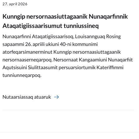
27. april 2026
Kunngip nersornaasiuttagaanik Nunaqarfinnik
Ataqatigiissaarisumut tunniussineq
Nunaqarfinni Ataqatigiissaarisoq, Louisannguaq Rosing
sapaammi 26. apriili ukiuni 40-ni kommunimi
atorfeqarsimanerminut Kunngip nersornaasiuttagaanik
nersornaaserneqarpoq. Nersornaat Kangaamiuni Nunaqarfiit
Aqutsisuini Siulittaasumit persuarsiortumik Kateriffimmi
tunniunneqarpoq.
Nutaarsiassaq atuaruk