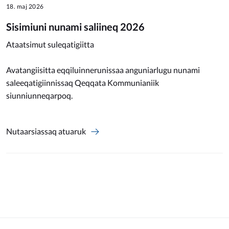
18. maj 2026
Sisimiuni nunami saliineq 2026
Ataatsimut suleqatigiitta
Avatangiisitta eqqiluinnerunissaa anguniarlugu nunami
saleeqatigiinnissaq Qeqqata Kommunianiik
siunniunneqarpoq.
Nutaarsiassaq atuaruk