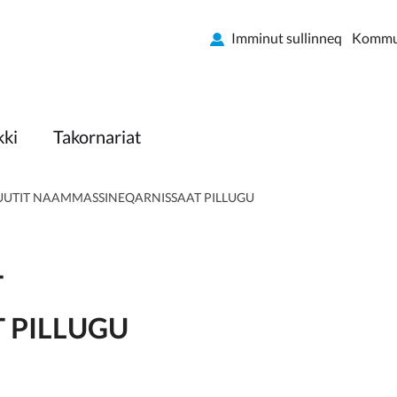
Imminut sullinneq
Kommun
kki
Takornariat
UUTIT NAAMMASSINEQARNISSAAT PILLUGU
T
 PILLUGU