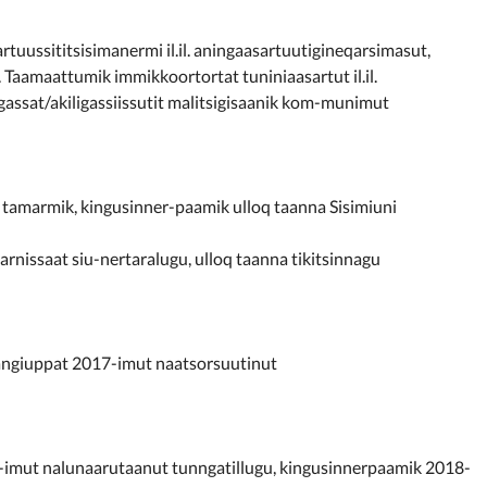
tuussititsisimanermi il.il. aningaasartuutigineqarsimasut,
aamaattumik immikkoortortat tuniniaasartut il.il.
gassat/akiligassiissutit malitsigisaanik kom-munimut
t tamarmik, kingusinner-paamik ulloq taanna Sisimiuni
arnissaat siu-nertaralugu, ulloq taanna tikitsinnagu
angiuppat 2017-imut naatsorsuutinut
-imut nalunaarutaanut tunngatillugu, kingusinnerpaamik 2018-