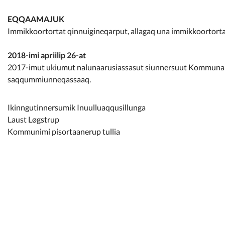
EQQAAMAJUK
Immikkoortortat qinnuigineqarput, allagaq una immikkoortort
2018-imi apriilip 26-at
2017-imut ukiumut nalunaarusiassasut siunnersuut Kommunalb
saqqummiunneqassaaq.
Ikinngutinnersumik Inuulluaqqusillunga
Laust Løgstrup
Kommunimi pisortaanerup tullia