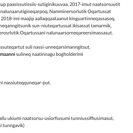
p paasissutissiis-sutiginikuuvaa, 2017-imut naatsorsuutit
 nalunaarutigineqarpoq, Namminersorlutik Oqartussat
a 2018-imi maajip aallaqqaataanut kinguartinneqassasoq.
eqanngitsunik sun-niuteqartussat ikisassat tamarmik,
osrlutik Oqartussani nalunaarsorneqareersimassasut.
assuteqartut suli nassi-unneqarsimanngitsut,
imaanni
sulineq naatinnagu bogholderimi
ni nassiuteqquneqar-put.
allu ukiumi naatsorsu-usiorfiusumi tunniussiffiusimasut,
i tunngavik)