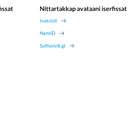
fissat
Nittartakkap avataani iserfissat
Inatsisit
NemID
Sullissivik.gl