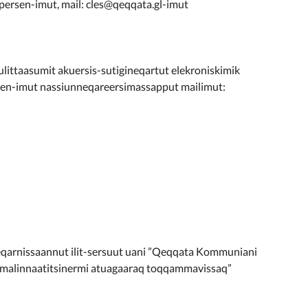
persen-imut, mail: cles@qeqqata.gl-imut
ulittaasumit akuersis-sutigineqartut elekroniskimik
sen-imut nassiunneqareersimassapput mailimut:
neqarnissaannut ilit-sersuut uani ”Qeqqata Kommuniani
u malinnaatitsinermi atuagaaraq toqqammavissaq”