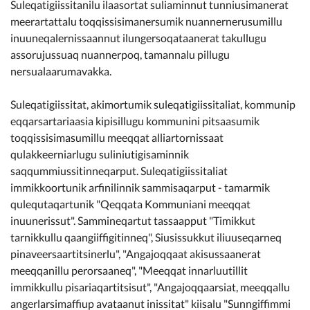
Suleqatigiissitanilu ilaasortat suliaminnut tunniusimanerat
meerartattalu toqqissisimanersumik nuannernerusumillu
inuuneqalernissaannut ilungersoqataanerat takullugu
assorujussuaq nuannerpoq, tamannalu pillugu
nersualaarumavakka.
Suleqatigiissitat, akimortumik suleqatigiissitaliat, kommunip
eqqarsartariaasia kipisillugu kommunini pitsaasumik
toqqissisimasumillu meeqqat alliartornissaat
qulakkeerniarlugu suliniutigisaminnik
saqqummiussitinneqarput. Suleqatigiissitaliat
immikkoortunik arfinilinnik sammisaqarput - tamarmik
qulequtaqartunik "Qeqqata Kommuniani meeqqat
inuunerissut". Sammineqartut tassaapput "Timikkut
tarnikkullu qaangiiffigitinneq", Siusissukkut iliuuseqarneq
pinaveersaartitsinerlu", "Angajoqqaat akisussaanerat
meeqqanillu perorsaaneq", "Meeqqat innarluutillit
immikkullu pisariaqartitsisut", "Angajoqqaarsiat, meeqqallu
angerlarsimaffiup avataanut inissitat" kiisalu "Sunngiffimmi