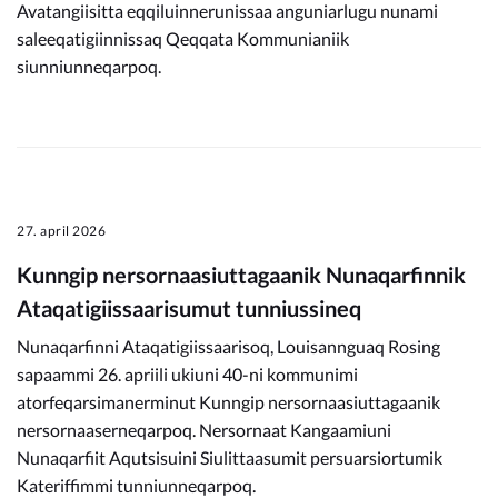
Avatangiisitta eqqiluinnerunissaa anguniarlugu nunami
saleeqatigiinnissaq Qeqqata Kommunianiik
siunniunneqarpoq.
27. april 2026
Kunngip nersornaasiuttagaanik Nunaqarfinnik
Ataqatigiissaarisumut tunniussineq
Nunaqarfinni Ataqatigiissaarisoq, Louisannguaq Rosing
sapaammi 26. apriili ukiuni 40-ni kommunimi
atorfeqarsimanerminut Kunngip nersornaasiuttagaanik
nersornaaserneqarpoq. Nersornaat Kangaamiuni
Nunaqarfiit Aqutsisuini Siulittaasumit persuarsiortumik
Kateriffimmi tunniunneqarpoq.