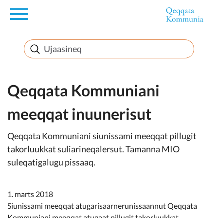
en
Innuttaasunut
Inuussutissarsiorneq
Qeqqata Kommuniani
meeqqat inuunerisut
Politikki
Qeqqata Kommuniani siunissami meeqqat pillugit
Takornariat
takorluukkat suliarineqalersut. Tamanna MIO
suleqatigalugu pissaaq.
Imminut sullinneq
1. marts 2018
Siunissami meeqqat atugarisaarnerunissaannut Qeqqata
Kommuniani meeqqat atugaat pillugit takorluukkat