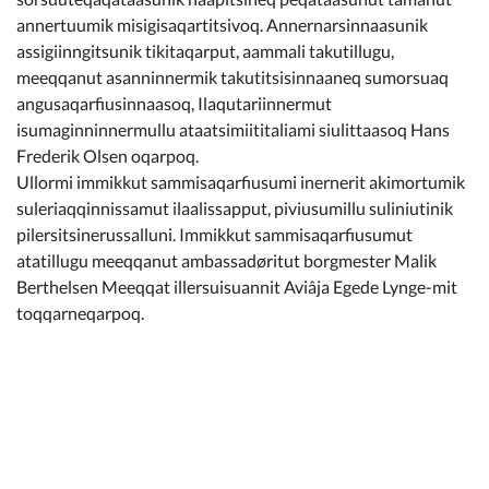
annertuumik misigisaqartitsivoq. Annernarsinnaasunik
assigiinngitsunik tikitaqarput, aammali takutillugu,
meeqqanut asanninnermik takutitsisinnaaneq sumorsuaq
angusaqarfiusinnaasoq, Ilaqutariinnermut
isumaginninnermullu ataatsimiititaliami siulittaasoq Hans
Frederik Olsen oqarpoq.
Ullormi immikkut sammisaqarfiusumi inernerit akimortumik
suleriaqqinnissamut ilaalissapput, piviusumillu suliniutinik
pilersitsinerussalluni. Immikkut sammisaqarfiusumut
atatillugu meeqqanut ambassadøritut borgmester Malik
Berthelsen Meeqqat illersuisuannit Aviâja Egede Lynge-mit
toqqarneqarpoq.