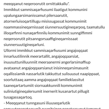
meeqqanut neqeroorutit ornittakkallu".
Immikkut sammisaqarfiusumi ilaatigut kommunini
upalungaarsimanissamut pilersaarutit,
atornerluisoqartillugu misissugassat kommunimit
naammassineqarnissaat siunnersuutigineqarpoq, taamatullu
illoqarfinni nunaqarfinnilu kommunimit sunngiffimmi
neqeroorutit pitsanngorsaaffigineqarnissaat
siunnersuutigineqarluni.
Ullormi immikkut sammisaqarfiusumi angajoqqaat
innarluutilinnik meerartallit, angajoqqaarsiat,
inuusuttunilluunniit meeraanermi angerlarsimaffiup
avataanut angajoqqaarsianut inisinneqarsimasunit
oqallissiamik nassarlutik takkuttut sulisuusut naapippaat,
soorluttaaq aamma angajoqqaat familieklassitut
taaneqartartumiit siornaakkunnili kommunimit
suliniutigineqalersumit inernerit kusanartut pillugit
tusagassaqartoq.
- Meeqqanut tunngasuni iliuuseqarlutik
sorsuuteqaqataasunik naapitsineq peqataasunut tamanut