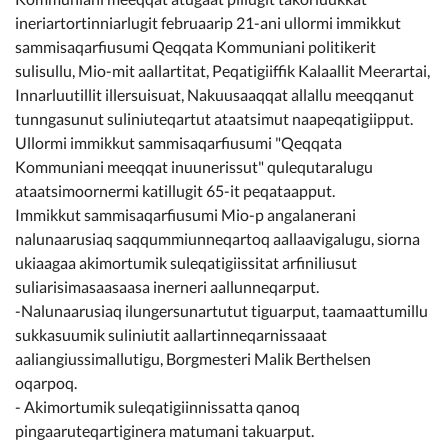
Kommunimi pilersaarut
ineriartortinniarlugit februaarip 21-ani ullormi immikkut
sammisaqarfiusumi Qeqqata Kommuniani politikerit
Kommune pillugu
sulisullu, Mio-mit aallartitat, Peqatigiiffik Kalaallit Meerartai,
Innarluutillit illersuisuat, Nakuusaaqqat allallu meeqqanut
tunngasunut suliniuteqartut ataatsimut naapeqatigiipput.
Ullormi immikkut sammisaqarfiusumi "Qeqqata
Kommuniani meeqqat inuunerissut" qulequtaralugu
ataatsimoornermi katillugit 65-it peqataapput.
Immikkut sammisaqarfiusumi Mio-p angalanerani
nalunaarusiaq saqqummiunneqartoq aallaavigalugu, siorna
ukiaagaa akimortumik suleqatigiissitat arfiniliusut
suliarisimasaasaasa inerneri aallunneqarput.
-Nalunaarusiaq ilungersunartutut tiguarput, taamaattumillu
sukkasuumik suliniutit aallartinneqarnissaaat
aaliangiussimallutigu, Borgmesteri Malik Berthelsen
oqarpoq.
- Akimortumik suleqatigiinnissatta qanoq
pingaaruteqartiginera matumani takuarput.