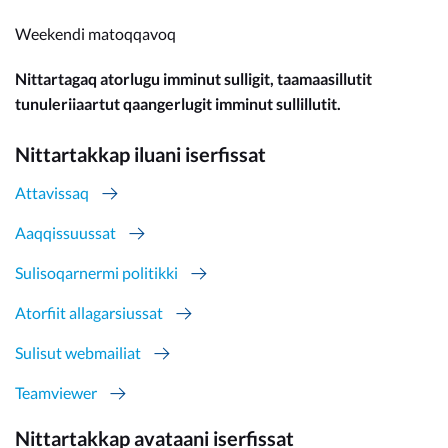
Weekendi matoqqavoq
Nittartagaq atorlugu imminut sulligit, taamaasillutit
tunuleriiaartut qaangerlugit imminut sullillutit.
Nittartakkap iluani iserfissat
Attavissaq
Aaqqissuussat
Sulisoqarnermi politikki
Atorfiit allagarsiussat
Sulisut webmailiat
Teamviewer
Nittartakkap avataani iserfissat