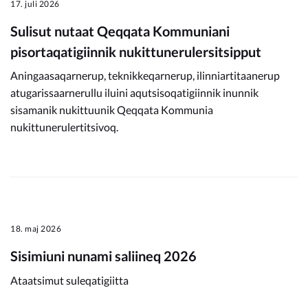
17. juli 2026
Sulisut nutaat Qeqqata Kommuniani
pisortaqatigiinnik nukittunerulersitsipput
Aningaasaqarnerup, teknikkeqarnerup, ilinniartitaanerup
atugarissaarnerullu iluini aqutsisoqatigiinnik inunnik
sisamanik nukittuunik Qeqqata Kommunia
nukittunerulertitsivoq.
18. maj 2026
Sisimiuni nunami saliineq 2026
Ataatsimut suleqatigiitta