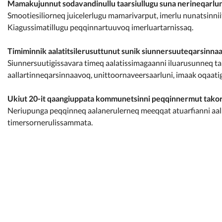
Mamakujunnut sodavandinullu taarsiullugu suna nerineqarlu
Smootiesiliorneq juicelerlugu mamarivarput, imerlu nunatsinnii
Kiagussimatillugu peqqinnartuuvoq imerluartarnissaq.
Timiminnik aalatitsilerusuttunut sunik siunnersuuteqarsinnaa
Siunnersuutigissavara timeq aalatissimagaanni iluarusunneq ta
aallartinneqarsinnaavoq, unittoornaveersaarluni, imaak oqaat
Ukiut 20-it qaangiuppata kommunetsinni peqqinnermut takor
Neriupunga peqqinneq aalanerulerneq meeqqat atuarfianni aal
timersornerulissammata.