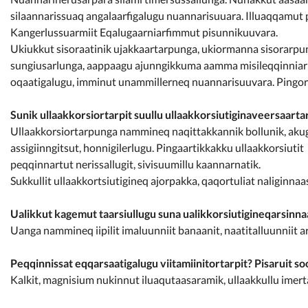
silaannarissuaq angalaarfigalugu nuannarisuuara. Illuaqqamut 
Kangerlussuarmiit Eqalugaarniarfimmut pisunnikuuvara.
Ukiukkut sisoraatinik ujakkaartarpunga, ukiormanna sisorarp
sungiusarlunga, aappaagu ajunngikkuma aamma misileqqinniarl
oqaatigalugu, imminut unammillerneq nuannarisuuvara. Pingor
Sunik ullaakkorsiortarpit suullu ullaakkorsiutiginaveersaartar
Ullaakkorsiortarpunga nammineq naqittakkannik bollunik, akugis
assigiinngitsut, honnigilerlugu. Pingaartikkakku ullaakkorsiutit
peqqinnartut nerissallugit, sivisuumillu kaannarnatik.
Sukkullit ullaakkortsiutigineq ajorpakka, qaqortuliat naliginn
Ualikkut kagemut taarsiullugu suna ualikkorsiutigineqarsinn
Uanga nammineq iipilit imaluunniit banaanit, naatitalluunniit ar
Peqqinnissat eqqarsaatigalugu viitamiinitortarpit? Pisaruit s
Kalkit, magnisium nukinnut iluaqutaasaramik, ullaakkullu imertar