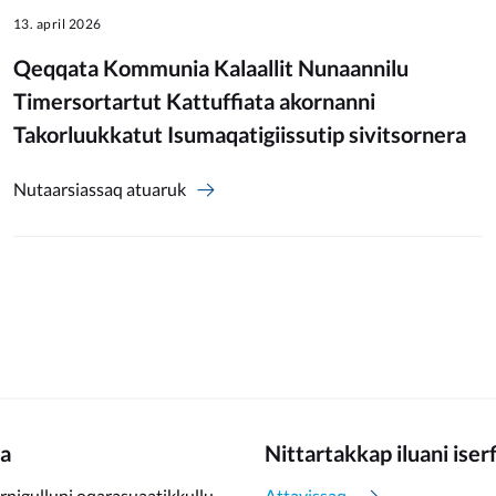
13. april 2026
Qeqqata Kommunia Kalaallit Nunaannilu
Timersortartut Kattuffiata akornanni
Takorluukkatut Isumaqatigiissutip sivitsornera
Nutaarsiassaq atuaruk
a
Nittartakkap iluani iser
rnigulluni oqarasuaatikkullu
Attavissaq