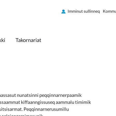
Imminut sullinneq
Kommun
kki
Takornariat
aassasut nunatsinni peqqinnarnerpaamik
assaammat kiffaanngissuseq aammalu timimik
sitsisarmat. Peqqinnarnerusumillu
 aalajangersimasunik