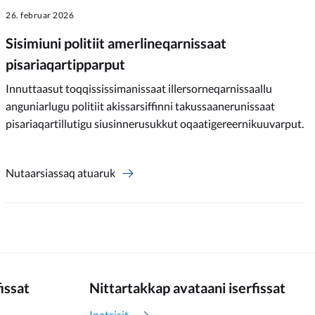
26. februar 2026
Sisimiuni politiit amerlineqarnissaat
pisariaqartipparput
Innuttaasut toqqississimanissaat illersorneqarnissaallu
anguniarlugu politiit akissarsiffinni takussaanerunissaat
pisariaqartillutigu siusinnerusukkut oqaatigereernikuuvarput.
Nutaarsiassaq atuaruk
fissat
Nittartakkap avataani iserfissat
Inatsisit