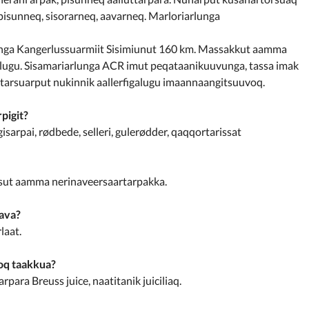
pisunneq, sisorarneq, aavarneq. Marloriarlunga
unga Kangerlussuarmiit Sisimiunut 160 km. Massakkut aamma
ugu. Sisamariarlunga ACR imut peqataanikuuvunga, tassa imak
tarsuarput nukinnik aallerfigalugu imaannaangitsuuvoq.
pigit?
arpai, rødbede, selleri, gulerødder, qaqqortarissat
aasut aamma nerinaveersaartarpakka.
aava?
laat.
ooq taakkua?
para Breuss juice, naatitanik juiciliaq.