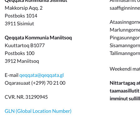
Makkorsip Aqq. 2
saaffiginninn
Postboks 1014
Ataasinngorne
3911 Sisimiut
Marlunngorneq
Qeqqata Kommunia Maniitsoq
Pingasunngo
Kuuttartoq B1077
Sisamanngorne
Postboks 100
Tallimanngorn
3912 Maniitsoq
Weekendi ma
E-mail
qeqqata@qeqqata.gl
Oqarasuaat (+299) 70 21 00
Nittartagaq at
taamaasillutit
CVR. NR. 31290945
imminut sullill
GLN (Global Location Number)