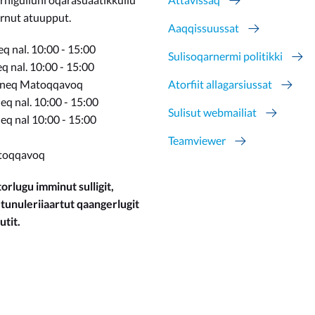
ernut atuupput.
Aaqqissuussat
q nal. 10:00 - 15:00
Sulisoqarnermi politikki
 nal. 10:00 - 15:00
rneq Matoqqavoq
Atorfiit allagarsiussat
q nal. 10:00 - 15:00
Sulisut webmailiat
eq nal 10:00 - 15:00
Teamviewer
toqqavoq
orlugu imminut sulligit,
 tunuleriiaartut qaangerlugit
utit.