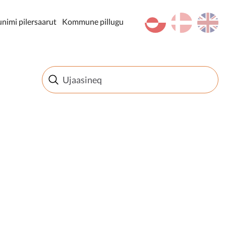
kl-GL
da
en
imi pilersaarut
Kommune pillugu