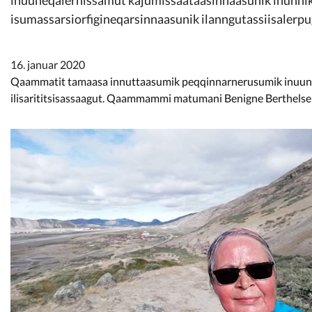
Kommunimi pilersaarut
isumassarsiorfigineqarsinnaasunik ilanngutassiisalerpu
Kommune pillugu
16. januar 2020
Qaammatit tamaasa innuttaasumik peqqinnarnerusumik inuune
ilisarititsisassaagut. Qaammammi matumani Benigne Berthelsen