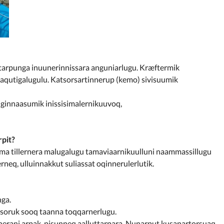
sortarpunga inuunerinnissara anguniarlugu. Kræftermik
aqutigalugulu. Katsorsartinnerup (kemo) sivisuumik
iginnaasumik inissisimalernikuuvoq,
rpit?
ma tillernera malugalugu tamaviaarnikuulluni naammassillugu
neq, ulluinnakkut suliassat oqinnerulerlutik.
nga.
ersoruk sooq taanna toqqarnerlugu.
erani arpak, pisunneq aalluttarpara. Nunarput kusanartorsuaq