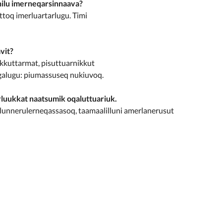
nilu imerneqarsinnaava?
ttoq imerluartarlugu. Timi
vit?
kkuttarmat, pisuttuarnikkut
igalugu: piumassuseq nukiuvoq.
luukkat naatsumik oqaluttuariuk.
lunnerulerneqassasoq, taamaalilluni amerlanerusut