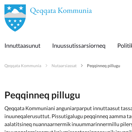
en
Innuttaasunut
Innuttaasunut
Inuussutissarsiorneq
Politi
Inuussutissarsiorneq
Qeqqata Kommunia
Nutaarsiassat
Peqqinneq pillugu
Politikki
Takornariat
Peqqinneq pillugu
Qeqqata Kommuniani anguniarparput innuttaasut tass
Imminut sullinneq
inuuneqalerusuttut. Pissutigalugu peqqinneq aamma t
aalatitsineq nuannaarnermik inuummarinnermillu piler
inuuneqalernissamut kajumissaataasinnaasunik inunnik