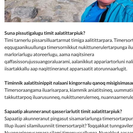
Suna pissutigalugu timit aalatittarpiuk?
Timi tarnerlu pissarsilluartarmat timiga aalitittarpara. Timer
eqqugaanikuullunga timersornikkut nukittunerulertarpunga ilu
marloriarlugu atoreerlugu, aama naqitsinera
qaffasissorujussuangoraluarami, aalanikkut appariartorluni nal
iisartakkallu aap naqittineranut apparsaatit atorunnaarlugit.
Timinnik aalatitsinippit nalaani kingornalu qanoq misigisimasa
Timersoraangama iluarisarpara, kiammik aniatitsineq, uummati
takkuttarpoq iluarusunneq, nukittunerulerneq, nuannaarneruler
Sapaatip akunneranut qasseriarlutit timit aalatittarpiuk?
Sapaatip akunneranut pingasut sisamariarlunga timersortarpu
Illup iluani silamiluunniit timersortarpit? Toqqakkat tunngavil
Nuannarinerusarpara silami timersussallunga. Nunakkut aasaan