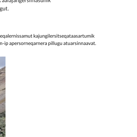
gut.
qalernissamut kajungilersitseqataasartumik
-ip apersorneqarnera pillugu atuarsinnaavat.