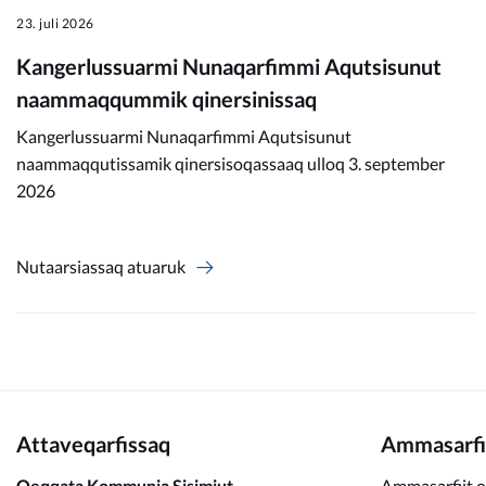
23. juli 2026
Kangerlussuarmi Nunaqarfimmi Aqutsisunut
naammaqqummik qinersinissaq
Kangerlussuarmi Nunaqarfimmi Aqutsisunut
naammaqqutissamik qinersisoqassaaq ulloq 3. september
2026
Nutaarsiassaq atuaruk
Attaveqarfissaq
Ammasarfi
Qeqqata Kommunia Sisimiut
Ammasarfiit o