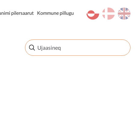
kl-GL
da
en
imi pilersaarut
Kommune pillugu