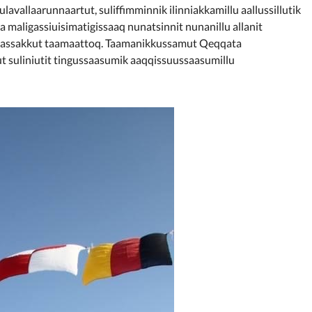
avallaarunnaartut, suliffimminnik ilinniakkamillu aallussillutik
aligassiuisimatigissaaq nunatsinnit nunanillu allanit
el massakkut taamaattoq. Taamanikkussamut Qeqqata
 suliniutit tingussaasumik aaqqissuussaasumillu