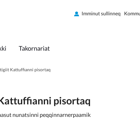
Imminut sullinneq
Kommun
kki
Takornariat
igiit Kattuffianni pisortaq
Kattuffianni pisortaq
aasut nunatsinni peqqinnarnerpaamik