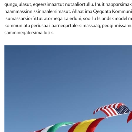
qungujulasut, eqeersimaartut nutaaliortullu. Inuit napparsimakul
naammassinnissinnaalersimasut. Allaat ima Qeqqata Kommunia m
isumassarsiorfittut atorneqartalerluni, soorlu Islandsk mod
kommuniata periusaa ilaarneqartalersimassaaq, peqqinnissamut
sammineqalersimallutik.