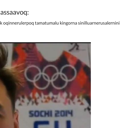
 tassaavoq:
nik oqinnerulerpoq tamatumalu kingorna sinilluarnerusalernini