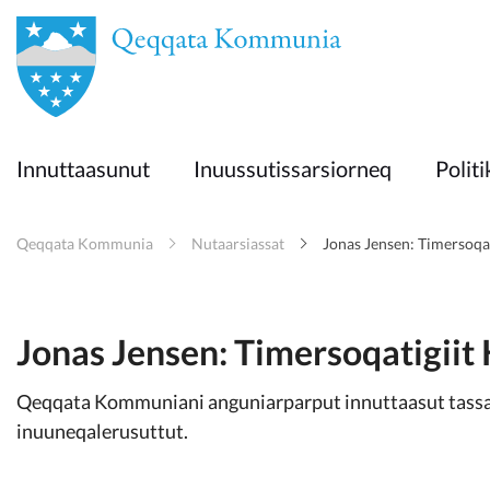
en
Innuttaasunut
Innuttaasunut
Inuussutissarsiorneq
Politi
Inuussutissarsiorneq
Qeqqata Kommunia
Nutaarsiassat
Jonas Jensen: Timersoqat
Politikki
Takornariat
Jonas Jensen: Timersoqatigiit 
Qeqqata Kommuniani anguniarparput innuttaasut tass
Imminut sullinneq
inuuneqalerusuttut.