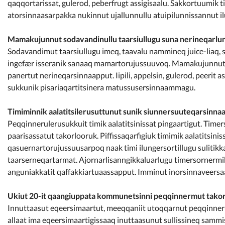
qaqqortarissat, gulerod, peberfrugt assigisaalu. Sakkortuumik t
atorsinnaasarpakka nukinnut ujallunnullu atuipilunnissannut il
Mamakujunnut sodavandinullu taarsiullugu suna nerineqarlu
Sodavandimut taarsiullugu imeq, taavalu nammineq juice-liaq, so
ingefær isseranik sanaaq mamartorujussuuvoq. Mamakujunnut taa
panertut nerineqarsinnaapput. Iipili, appelsin, gulerod, peerit 
sukkunik pisariaqartitsinera matussusersinnaammagu.
Timiminnik aalatitsilerusuttunut sunik siunnersuuteqarsinnaa
Peqqinnerulerusukkuit timik aalatitsinissat pingaartigut. Timers
paarisassatut takorlooruk. Piffissaqarfigiuk timimik aalatitsinis
qasuernartorujussuusarpoq naak timi ilungersortillugu sulitikk
taarserneqartarmat. Ajornarlisanngikkaluarlugu timersornermik a
anguniakkatit qaffakkiartuaassapput. Imminut inorsinnaveersaarl
Ukiut 20-it qaangiuppata kommunetsinni peqqinnermut takor
Innuttaasut eqeersimaartut, meeqqaniit utoqqarnut peqqinnerul
allaat ima eqeersimaartigissaaq inuttaasunut sullissineq samm