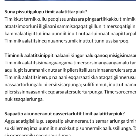
Suna pissutigalugu timit aalatittarpiuk?
Timikkut tarnikkullu peqqissuunissara pingaartikkakku timimik
ataatsimoorluni iligiiaani sammisaqaqatigiilluni timersoqatigiin
kammalaatigiittut imaluunniit inuit nutaarluinnaat naapittarp
Timimik aalatitsineq nuannersumik inuttut tunniussisarpoq.
Timinnik aalatitsinippit nalaani kingornalu qanoq misigisimasa
Timimik aalatitsisimangaangama timersorsimangaangamalu tarni
aqullugit isummanik nutaanik pilersitsilluarsinnaanerulersarpu
Timimik aalatitsinerup nalaani eqqarsaatikka ataqatigiinneru
nassaartorlungalu pilersitsisarpunga; suliffimmut, inuttut na
pilersissinnaasannik eqqarsaatersulertarpunga. Timersoreerne
nukissaqalerlunga.
Sapaatip akunneranut qasseriarlutit timit aalatittarpiuk?
Agguaqatigiisillugu sapaatip akunneranut sisamariarlunga timim
sukkilerneq imaluunniit nunakkut pisunnermik aallussillunga. 
sisorarnermilu peqataasarlunga.