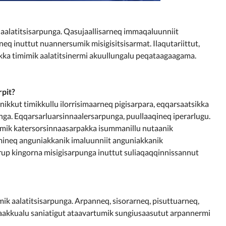
 aalatitsisarpunga. Qasujaallisarneq immaqaluunniit
neq inuttut nuannersumik misigisitsisarmat. Ilaqutariittut,
akka timimik aalatitsinermi akuullungalu peqataagaagama.
rpit?
kkut timikkullu ilorrisimaarneq pigisarpara, eqqarsaatsikka
nga. Eqqarsarluarsinnaalersarpunga, puullaaqineq iperarlugu.
sumik katersorsinnaasarpakka isummanillu nutaanik
mmineq anguniakkanik imaluunniit anguniakkanik
rup kingorna misigisarpunga inuttut suliaqaqqinnissannut
ik aalatitsisarpunga. Arpanneq, sisorarneq, pisuttuarneq,
Taakkualu saniatigut ataavartumik sungiusaasutut arpannermi