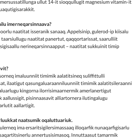
imersussatillunga ullut 14-it sioqqullugit magnesium vitamin-it
uaqutigisarakkit.
nilu imerneqarsinnaava?
orlu naatitat isseranik sanaaq. Appelsinip, gulerod-ip kiisalu
rsiullugu naatitat panertut, qaqqortarissat, saarulliit
assigisaallu nerineqarsinnaapput – naatitat sukkuinit timip
vit?
orneq imaluunniit timimik aalatitsineq suliffittulli
sat, ilaatigut qasungaluaraanniluunniit timimik aalatitsileraanni
aluarlugu kingorna ilorrisimaarnermik amerlanertigut
allussigit, pisinnaasavit alliartornera ilutingalugu
utit aallartigit.
luukkat naatsumik oqaluttuariuk.
erneq ima ersaritsigilersimassaaq illoqarfik nunaqarfigisarlu
isaqartitsinerlu annertusisimasoq. Innuttaasut tamarmik