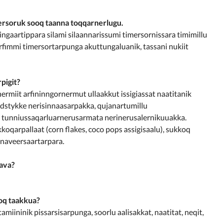
ilersoruk sooq taanna toqqarnerlugu.
gaartippara silami silaannarissumi timersornissara timimillu
rtarfimmi timersortarpunga akuttungaluanik, tassani nukiit
pigit?
rmiit arfininngornermut ullaakkut issigiassat naatitanik
ndstykke nerisinnaasarpakka, qujanartumillu
nik tunniussaqarluarnerusarmata nerinerusalernikuuakka.
koqarpallaat (corn flakes, coco pops assigisaalu), sukkoq
inaveersaartarpara.
aava?
ooq taakkua?
miininik pissarsisarpunga, soorlu aalisakkat, naatitat, neqit,