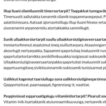
Illup iluani silamiluunniit timersortarpit? Toqqakkat tunngav
Timersuutit aallutakka tamarmik silamik toqqammaveqarput. Pin
aalatitsinissara. Aatsaat ajornavitsillugu illup iluani fitness-e
sisorarnermi arpannermilu atortakkakka sammillugit.
Sunik ullaakkorsiortarpit suullu ullaakkorsiutiginaveersaartar
Immiartorfimmut ataatsimut imeq siulliuttarpara. Ataasinngorne
akoorlugit nerisarpakka. Sapaammi qaqortuliaq imaluunniit ru
qaqortuliartortarnikka annikillinikuuakka issigiassat nukissa
Ullaakkorsiutiginaveersaartarpakka qaqortuliat imaluunniit suk
eqqortuunngitsoq sivikitsuinnarmik nukissamik tunisisarmat p
Ualikkut kagemut taarsiullugu suna ualikkorsiutigineqarsinn
Qaqqortarissat, paarnaaqqat, fignerstang-it, naatitat.
Peqqinnissat eqqarsaatigalugu viitamiinitortarpit? Pisaruit s
Vitamin-inik iisartakkanik atuiunnaarnikuuvunga, nerisannik vita