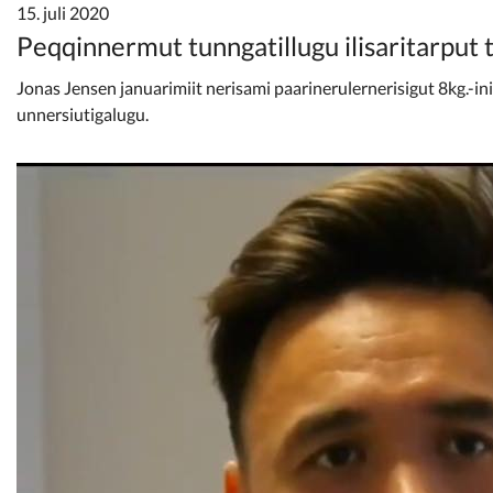
Kommunimi pilersaarut
15. juli 2020
Peqqinnermut tunngatillugu ilisaritarput
Kommune pillugu
Jonas Jensen januarimiit nerisami paarinerulernerisigut 8kg.-i
unnersiutigalugu.