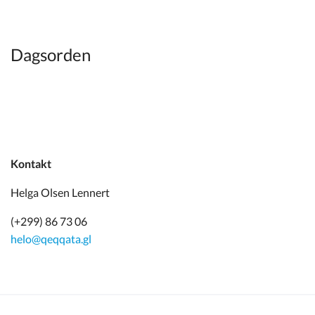
Kommuneplan
Om Kommunen
Dagsorden
Kontakt
Helga Olsen Lennert
(+299) 86 73 06
helo@qeqqata.gl