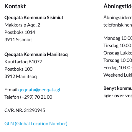
Kontakt
Åbningstid
Qeqqata Kommunia Sisimiut
Åbningstidern
Makkorsip Aqq. 2
telefonisk hen
Postboks 1014
Mandag 10:00
3911 Sisimiut
Tirsdag 10:00
Onsdag Lukke
Qeqqata Kommunia Maniitsoq
Torsdag 10:00
Kuuttartoq B1077
Fredag 10:00 
Postboks 100
Weekend Luk
3912 Maniitsoq
Benyt kommun
E-mail
qeqqata@qeqqata.gl
køer over ved 
Telefon (+299) 70 21 00
CVR. NR. 31290945
GLN (Global Location Number)