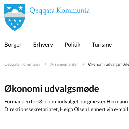
en
Borger
Borger
Erhverv
Politik
Turisme
Erhverv
Qeqqata Kommunia
Arrangementer
Økonomi udvalgsmød
Politik
Økonomi udvalgsmøde
Turisme
Formanden for Økonomiudvalget borgmester Hermann Be
Direktionssekretariatet, Helga Olsen Lennert via e-mail h
Selvbetjening