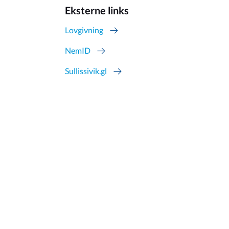
Eksterne links
Lovgivning
NemID
Sullissivik.gl