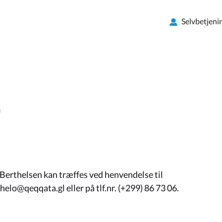
Selvbetjeni
e
rthelsen kan træffes ved henvendelse til
elo@qeqqata.gl eller på tlf.nr. (+299) 86 73 06.