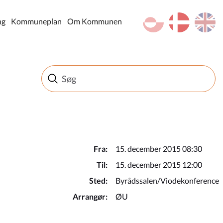
kl-GL
da
en
ng
Kommuneplan
Om Kommunen
Fra:
15. december 2015 08:30
Til:
15. december 2015 12:00
Sted:
Byrådssalen/Viodekonference
Arrangør:
ØU