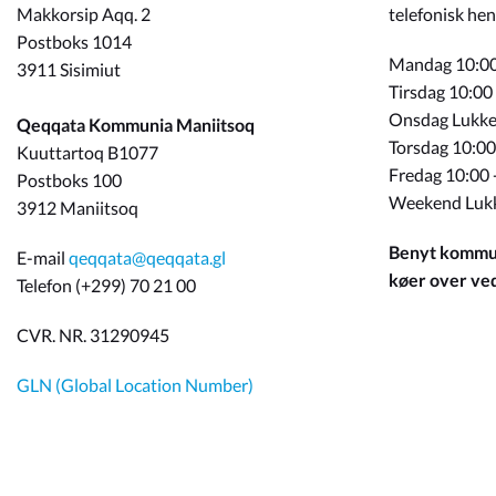
Makkorsip Aqq. 2
telefonisk hen
Postboks 1014
Mandag 10:00
3911 Sisimiut
Tirsdag 10:00
Onsdag Lukke
Qeqqata Kommunia Maniitsoq
Torsdag 10:00
Kuuttartoq B1077
Fredag 10:00 
Postboks 100
Weekend Luk
3912 Maniitsoq
Benyt kommun
E-mail
qeqqata@qeqqata.gl
køer over ved 
Telefon (+299) 70 21 00
CVR. NR. 31290945
GLN (Global Location Number)