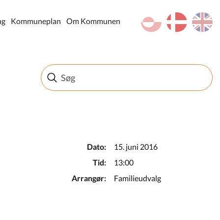
kl-GL
da
en
ng
Kommuneplan
Om Kommunen
Dato:
15. juni 2016
Tid:
13:00
Arrangør:
Familieudvalg