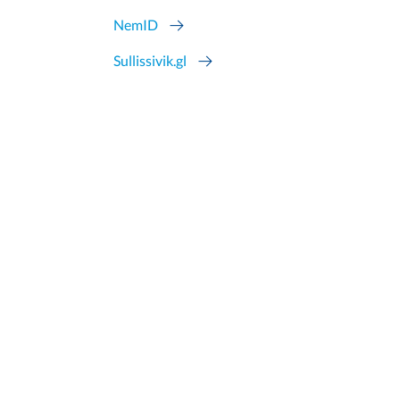
NemID
Sullissivik.gl