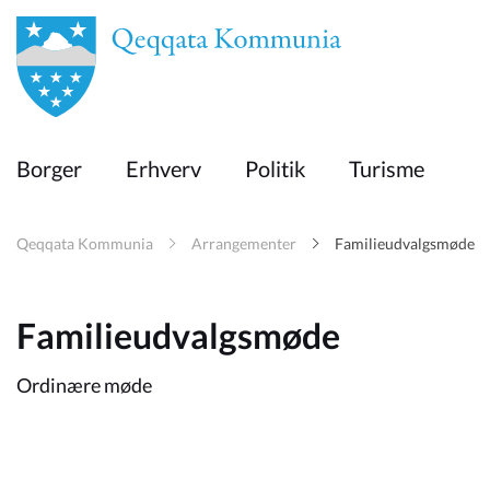
en
Borger
Borger
Erhverv
Politik
Turisme
Erhverv
Qeqqata Kommunia
Arrangementer
Familieudvalgsmøde
Politik
Familieudvalgsmøde
Turisme
Ordinære møde
Selvbetjening