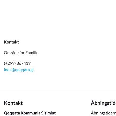
Kommuneplan
Om Kommunen
Kontakt
Område for Familie
(+299) 867419
inda@qeqqata.gl
Kontakt
Åbningstid
Qeqqata Kommunia Sisimiut
Åbningstidern