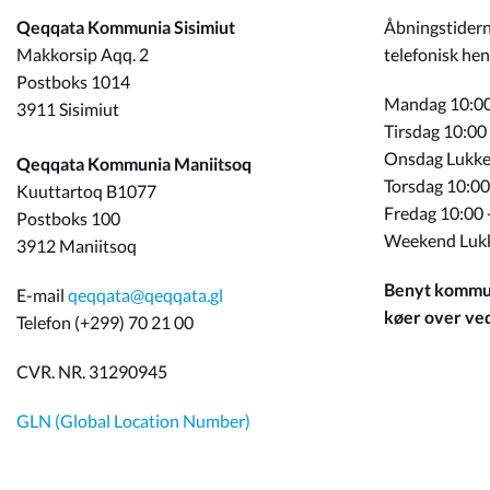
Qeqqata Kommunia Sisimiut
Åbningstidern
Makkorsip Aqq. 2
telefonisk hen
Postboks 1014
Mandag 10:00
3911 Sisimiut
Tirsdag 10:00
Onsdag Lukke
Qeqqata Kommunia Maniitsoq
Torsdag 10:00
Kuuttartoq B1077
Fredag 10:00 
Postboks 100
Weekend Luk
3912 Maniitsoq
Benyt kommun
E-mail
qeqqata@qeqqata.gl
køer over ved 
Telefon (+299) 70 21 00
CVR. NR. 31290945
GLN (Global Location Number)