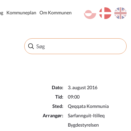
kl-GL
da
en
ng
Kommuneplan
Om Kommunen
Dato:
3. august 2016
Tid:
09:00
Sted:
Qeqqata Kommunia
Arrangør:
Sarfannguit-Itilleq
Bygdestyrelsen