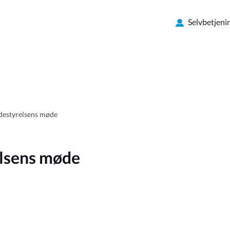
Selvbetjeni
gdestyrelsens møde
elsens møde