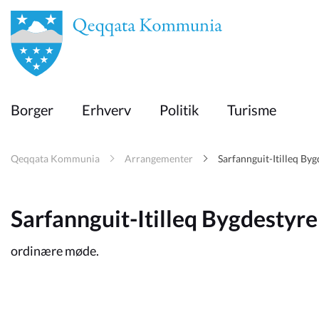
en
Borger
Borger
Erhverv
Politik
Turisme
Erhverv
Qeqqata Kommunia
Arrangementer
Sarfannguit-Itilleq By
Politik
Sarfannguit-Itilleq Bygdestyr
Turisme
ordinære møde.
Selvbetjening