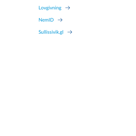
Lovgivning
NemID
Sullissivik.gl