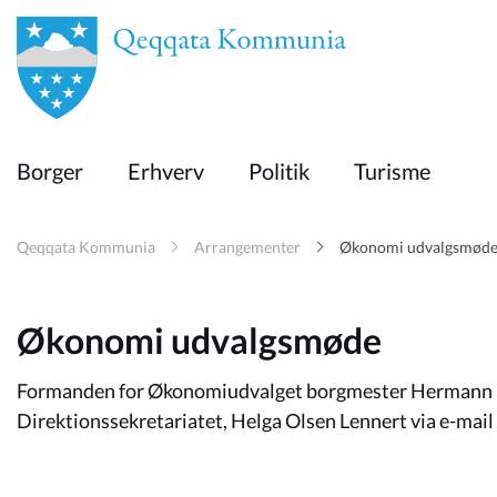
en
Borger
Borger
Erhverv
Politik
Turisme
Erhverv
Qeqqata Kommunia
Arrangementer
Økonomi udvalgsmød
Politik
Økonomi udvalgsmøde
Turisme
Formanden for Økonomiudvalget borgmester Hermann Be
Direktionssekretariatet, Helga Olsen Lennert via e-mail h
Selvbetjening