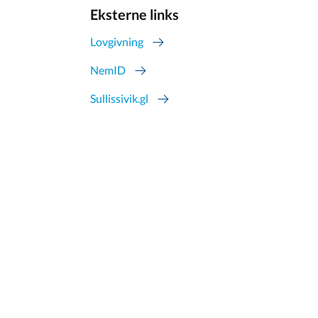
Eksterne links
Lovgivning
NemID
Sullissivik.gl