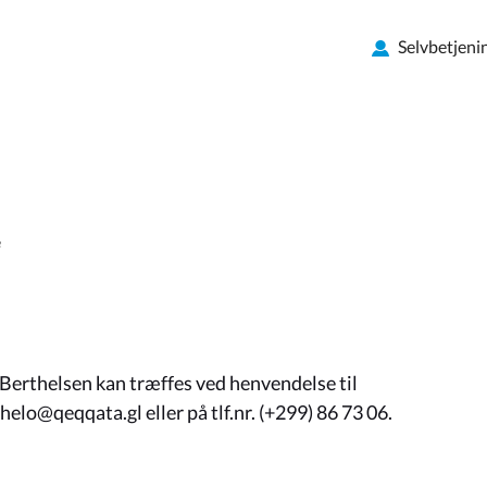
Selvbetjeni
e
rthelsen kan træffes ved henvendelse til
elo@qeqqata.gl eller på tlf.nr. (+299) 86 73 06.