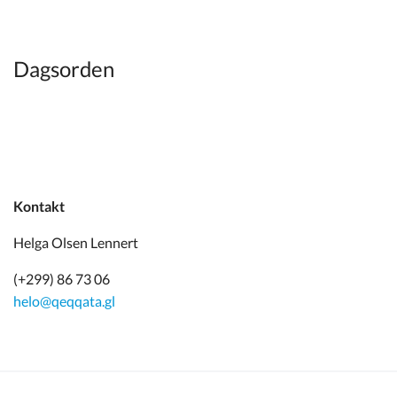
Kommuneplan
Om Kommunen
Dagsorden
Kontakt
Helga Olsen Lennert
(+299) 86 73 06
helo@qeqqata.gl