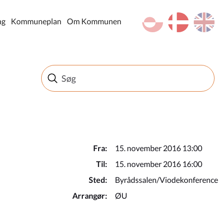
kl-GL
da
en
ng
Kommuneplan
Om Kommunen
Fra:
15. november 2016 13:00
Til:
15. november 2016 16:00
Sted:
Byrådssalen/Viodekonference
Arrangør:
ØU