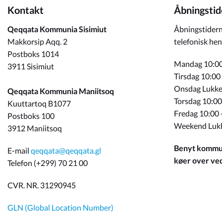
Kontakt
Åbningstid
Qeqqata Kommunia Sisimiut
Åbningstidern
Makkorsip Aqq. 2
telefonisk hen
Postboks 1014
Mandag 10:00
3911 Sisimiut
Tirsdag 10:00
Onsdag Lukke
Qeqqata Kommunia Maniitsoq
Torsdag 10:00
Kuuttartoq B1077
Fredag 10:00 
Postboks 100
Weekend Luk
3912 Maniitsoq
Benyt kommun
E-mail
qeqqata@qeqqata.gl
køer over ved 
Telefon (+299) 70 21 00
CVR. NR. 31290945
GLN (Global Location Number)