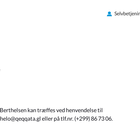
Selvbetjeni
e
rthelsen kan træffes ved henvendelse til
elo@qeqqata.gl eller på tlf.nr. (+299) 86 73 06.