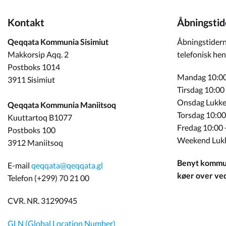
Kontakt
Åbningstid
Qeqqata Kommunia Sisimiut
Åbningstidern
Makkorsip Aqq. 2
telefonisk hen
Postboks 1014
Mandag 10:00
3911 Sisimiut
Tirsdag 10:00
Onsdag Lukke
Qeqqata Kommunia Maniitsoq
Torsdag 10:00
Kuuttartoq B1077
Fredag 10:00 
Postboks 100
Weekend Luk
3912 Maniitsoq
Benyt kommun
E-mail
qeqqata@qeqqata.gl
køer over ved 
Telefon (+299) 70 21 00
CVR. NR. 31290945
GLN (Global Location Number)