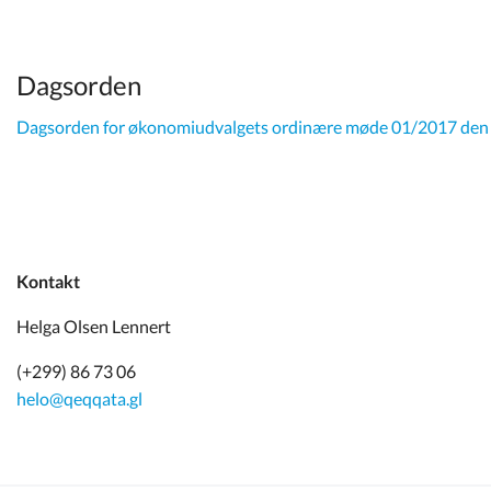
Kommuneplan
Om Kommunen
Dagsorden
Dagsorden for økonomiudvalgets ordinære møde 01/2017 den 
Kontakt
Helga Olsen Lennert
(+299) 86 73 06
helo@qeqqata.gl