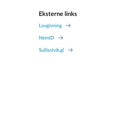
Eksterne links
Lovgivning
NemID
Sullissivik.gl