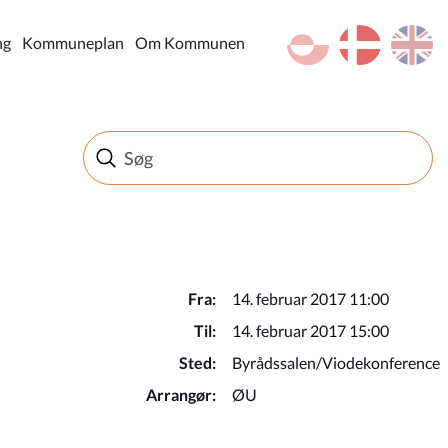
kl-GL
da
en
ng
Kommuneplan
Om Kommunen
Fra:
14. februar 2017 11:00
Til:
14. februar 2017 15:00
Sted:
Byrådssalen/Viodekonference
Arrangør:
ØU