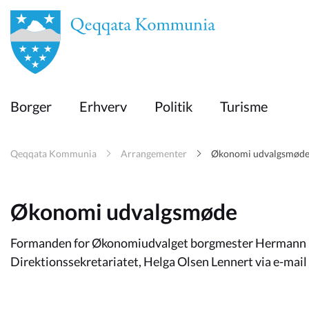
en
Borger
Borger
Erhverv
Politik
Turisme
Erhverv
Qeqqata Kommunia
Arrangementer
Økonomi udvalgsmød
Politik
Økonomi udvalgsmøde
Turisme
Formanden for Økonomiudvalget borgmester Hermann Be
Direktionssekretariatet, Helga Olsen Lennert via e-mail h
Selvbetjening