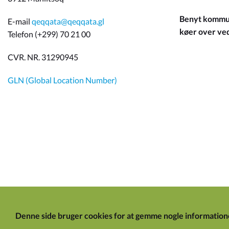
Benyt kommun
E-mail
qeqqata@qeqqata.gl
køer over ved 
Telefon (+299) 70 21 00
CVR. NR. 31290945
GLN (Global Location Number)
Denne side bruger cookies for at gemme nogle information