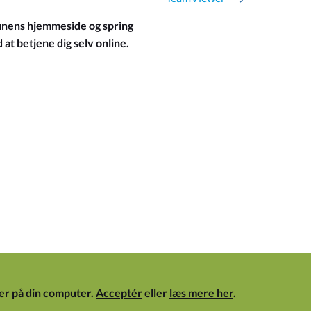
ens hjemmeside og spring
at betjene dig selv online.
er på din computer.
Acceptér
eller
læs mere her
.