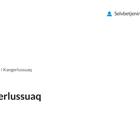
Selvbetjeni
 i Kangerlussuaq
erlussuaq