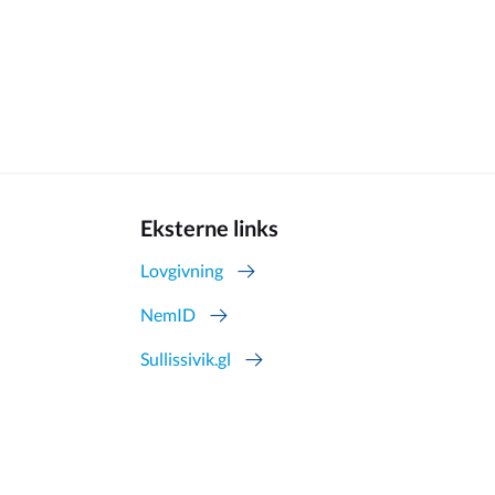
Eksterne links
Lovgivning
NemID
Sullissivik.gl