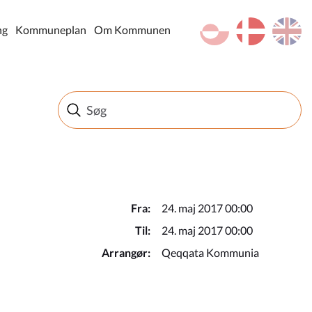
kl-GL
da
en
ng
Kommuneplan
Om Kommunen
Fra:
24. maj 2017 00:00
Til:
24. maj 2017 00:00
Arrangør:
Qeqqata Kommunia