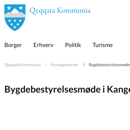
en
Borger
Borger
Erhverv
Politik
Turisme
Erhverv
Qeqqata Kommunia
Arrangementer
Bygdebestyrelsesmøde
Politik
Bygdebestyrelsesmøde i Kang
Turisme
Selvbetjening