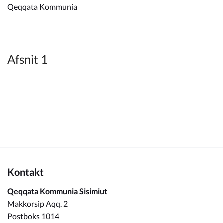
Kommuneplan
Qeqqata Kommunia
Om Kommunen
Afsnit 1
Kontakt
Qeqqata Kommunia Sisimiut
Makkorsip Aqq. 2
Postboks 1014