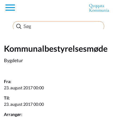
en
Borger
Erhverv
Kommunalbestyrelsesmøde
Bygdetur
Politik
Turisme
Fra:
23. august 2017 00:00
Til:
Selvbetjening
23. august 2017 00:00
Arrangør: