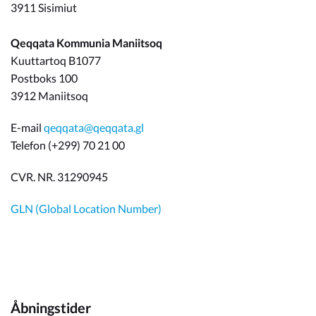
3911 Sisimiut
Qeqqata Kommunia Maniitsoq
Kuuttartoq B1077
Postboks 100
3912 Maniitsoq
E-mail
qeqqata@qeqqata.gl
Telefon (+299) 70 21 00
CVR. NR. 31290945
GLN (Global Location Number)
Åbningstider