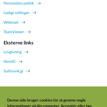
Persondata politik
Ledige stillinger
Webmail
TeamViewer
Eksterne links
Lovgivning
NemID
Sullissivik.gl
Denne side bruger cookies for at gemme nogle
informationer på din computer.
Acceptér
eller
læs