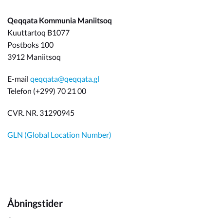
Qeqqata Kommunia Maniitsoq
Kuuttartoq B1077
Postboks 100
3912 Maniitsoq
E-mail
qeqqata@qeqqata.gl
Telefon (+299) 70 21 00
CVR. NR. 31290945
GLN (Global Location Number)
Åbningstider