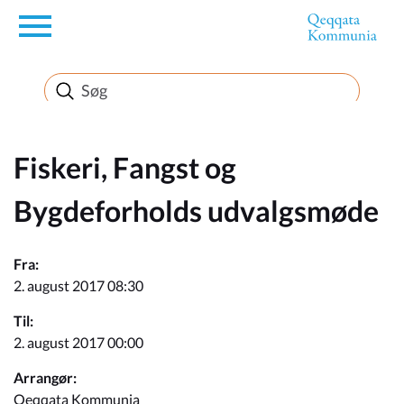
en
Borger
Erhverv
Fiskeri, Fangst og
Bygdeforholds udvalgsmøde
Politik
Fra:
Turisme
2. august 2017 08:30
Til:
2. august 2017 00:00
Selvbetjening
Arrangør:
Qeqqata Kommunia