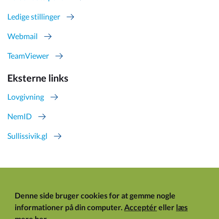
Ledige stillinger
Webmail
TeamViewer
Eksterne links
Lovgivning
NemID
Sullissivik.gl
Denne side bruger cookies for at gemme nogle
informationer på din computer.
Acceptér
eller
læs
mere her
.