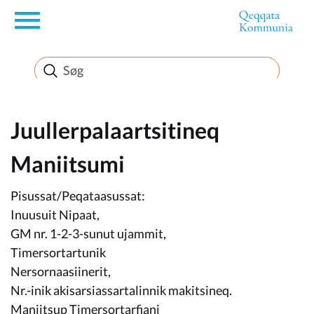
en
Borger
Erhverv
Juullerpalaartsitineq
Maniitsumi
Politik
Pisussat/Peqataasussat:
Turisme
Inuusuit Nipaat,
GM nr. 1-2-3-sunut ujammit,
Timersortartunik
Nersornaasiinerit,
Selvbetjening
Nr.-inik akisarsiassartalinnik makitsineq.
Maniitsup Timersortarfiani