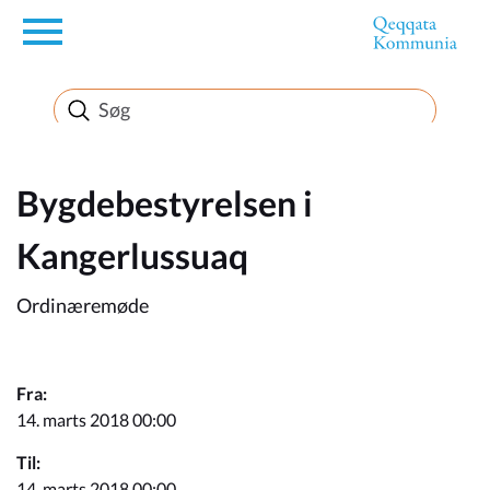
en
Borger
Erhverv
Bygdebestyrelsen i
Kangerlussuaq
Politik
Ordinæremøde
Turisme
Fra:
14. marts 2018 00:00
Selvbetjening
Til:
14. marts 2018 00:00