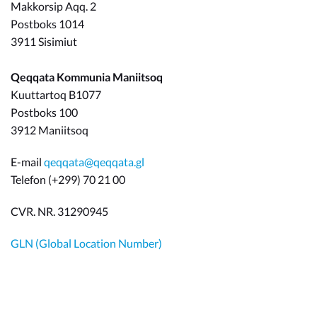
Makkorsip Aqq. 2
Postboks 1014
3911 Sisimiut
Qeqqata Kommunia Maniitsoq
Kuuttartoq B1077
Postboks 100
3912 Maniitsoq
E-mail
qeqqata@qeqqata.gl
Telefon (+299) 70 21 00
CVR. NR. 31290945
GLN (Global Location Number)