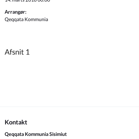
Kommuneplan
Arrangør:
Qeqqata Kommunia
Om Kommunen
Afsnit 1
Kontakt
Qeqqata Kommunia Sisimiut