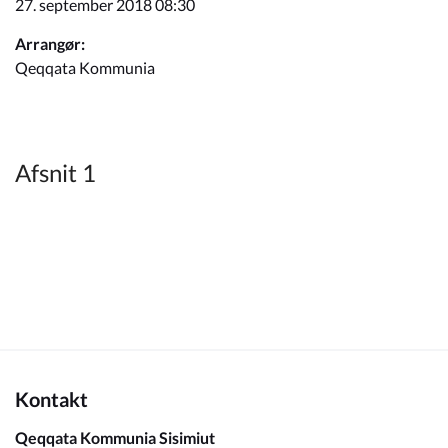
27. september 2018 08:30
Kommuneplan
Arrangør:
Qeqqata Kommunia
Om Kommunen
Afsnit 1
Kontakt
Qeqqata Kommunia Sisimiut