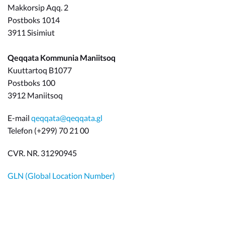
Makkorsip Aqq. 2
Postboks 1014
3911 Sisimiut
Qeqqata Kommunia Maniitsoq
Kuuttartoq B1077
Postboks 100
3912 Maniitsoq
E-mail
qeqqata@qeqqata.gl
Telefon (+299) 70 21 00
CVR. NR. 31290945
GLN (Global Location Number)