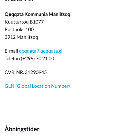
Qeqqata Kommunia Maniitsoq
Kuuttartoq B1077
Postboks 100
3912 Maniitsoq
E-mail
qeqqata@qeqqata.gl
Telefon (+299) 70 21 00
CVR. NR. 31290945
GLN (Global Location Number)
Åbningstider