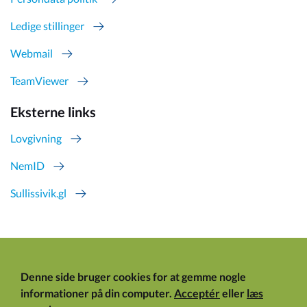
Ledige stillinger
Webmail
TeamViewer
Eksterne links
Lovgivning
NemID
Sullissivik.gl
Denne side bruger cookies for at gemme nogle
informationer på din computer.
Acceptér
eller
læs