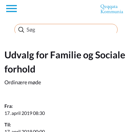
en
Borger
Erhverv
Udvalg for Familie og Sociale
forhold
Politik
Ordinære møde
Turisme
Fra:
17. april 2019 08:30
Selvbetjening
Til:
17. april 2019 00:00