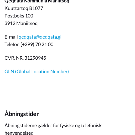
Qeqqata Kommunia Maniitsoq
Kuuttartoq B1077
Postboks 100
3912 Maniitsoq
E-mail
qeqqata@qeqqata.gl
Telefon (+299) 70 21 00
CVR. NR. 31290945
GLN (Global Location Number)
Åbningstider
Åbningstiderne gælder for fysiske og telefonisk
henvendelser.