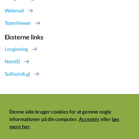
Webmail
TeamViewer
Eksterne links
Lovgivning
NemID
Sullissivik.gl
Denne side bruger cookies for at gemme nogle
informationer på din computer.
Acceptér
eller
læs
mere her
.