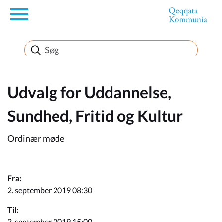
en
Borger
Erhverv
Udvalg for Uddannelse,
Sundhed, Fritid og Kultur
Politik
Ordinær møde
Turisme
Fra:
2. september 2019 08:30
Selvbetjening
Til:
2. september 2019 15:00