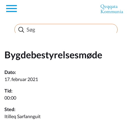
en
Borger
Erhverv
Bygdebestyrelsesmøde
Politik
Dato:
17. februar 2021
Turisme
Tid:
00:00
Sted:
Selvbetjening
Itilleq Sarfannguit