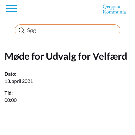
en
Borger
Erhverv
Møde for Udvalg for Velfærd
Politik
Dato:
13. april 2021
Turisme
Tid:
00:00
Selvbetjening