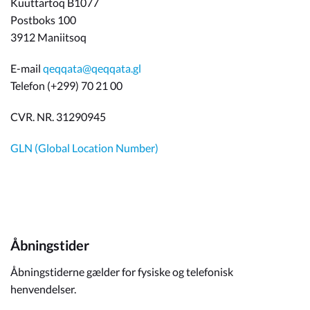
Kuuttartoq B1077
Postboks 100
3912 Maniitsoq
E-mail
qeqqata@qeqqata.gl
Telefon (+299) 70 21 00
CVR. NR. 31290945
GLN (Global Location Number)
Åbningstider
Åbningstiderne gælder for fysiske og telefonisk
henvendelser.