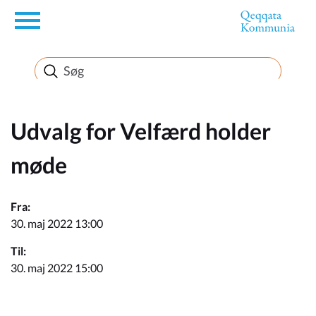
en
Borger
Erhverv
Udvalg for Velfærd holder
møde
Politik
Fra:
Turisme
30. maj 2022 13:00
Til:
30. maj 2022 15:00
Selvbetjening