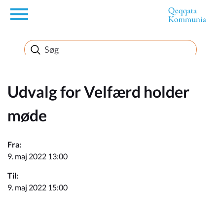
en
Borger
Erhverv
Udvalg for Velfærd holder
møde
Politik
Fra:
Turisme
9. maj 2022 13:00
Til:
9. maj 2022 15:00
Selvbetjening