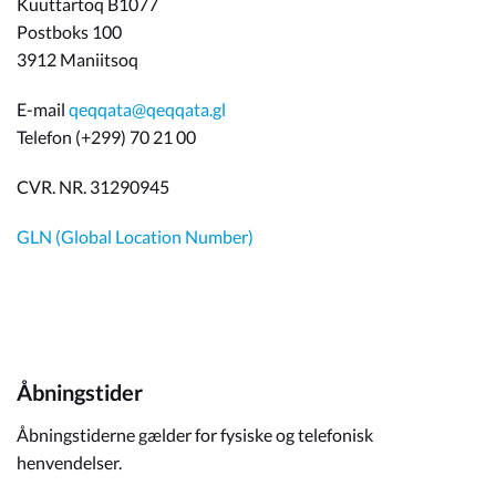
Kuuttartoq B1077
Postboks 100
3912 Maniitsoq
E-mail
qeqqata@qeqqata.gl
Telefon (+299) 70 21 00
CVR. NR. 31290945
GLN (Global Location Number)
Åbningstider
Åbningstiderne gælder for fysiske og telefonisk
henvendelser.