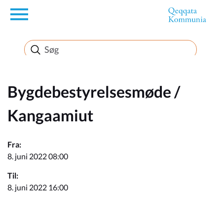
en
Borger
Erhverv
Bygdebestyrelsesmøde /
Kangaamiut
Politik
Fra:
Turisme
8. juni 2022 08:00
Til:
8. juni 2022 16:00
Selvbetjening