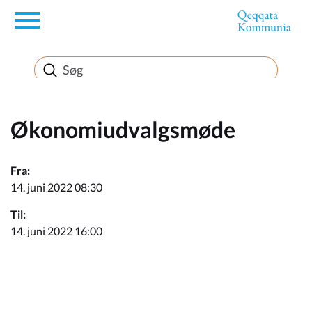
en
Borger
Erhverv
Økonomiudvalgsmøde
Politik
Fra:
14. juni 2022 08:30
Turisme
Til:
14. juni 2022 16:00
Selvbetjening