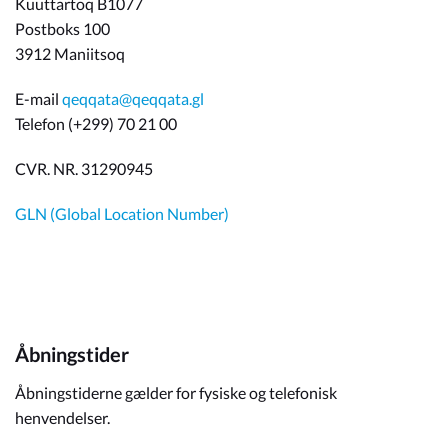
Kuuttartoq B1077
Postboks 100
3912 Maniitsoq
E-mail
qeqqata@qeqqata.gl
Telefon (+299) 70 21 00
CVR. NR. 31290945
GLN (Global Location Number)
Åbningstider
Åbningstiderne gælder for fysiske og telefonisk
henvendelser.