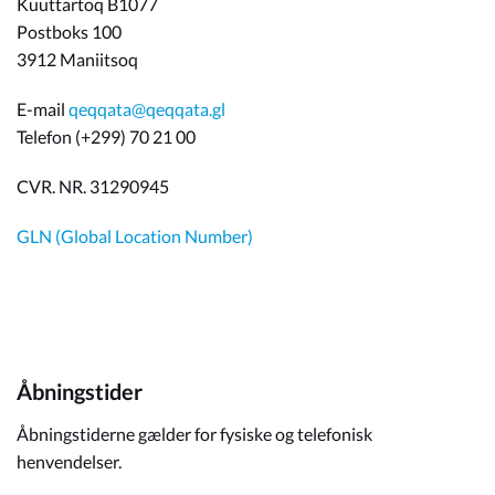
Kuuttartoq B1077
Postboks 100
3912 Maniitsoq
E-mail
qeqqata@qeqqata.gl
Telefon (+299) 70 21 00
CVR. NR. 31290945
GLN (Global Location Number)
Åbningstider
Åbningstiderne gælder for fysiske og telefonisk
henvendelser.