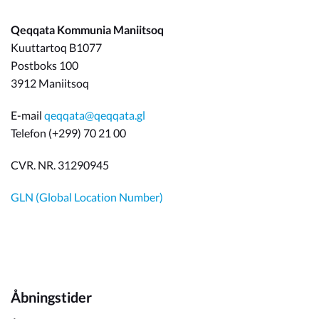
Qeqqata Kommunia Maniitsoq
Kuuttartoq B1077
Postboks 100
3912 Maniitsoq
E-mail
qeqqata@qeqqata.gl
Telefon (+299) 70 21 00
CVR. NR. 31290945
GLN (Global Location Number)
Åbningstider