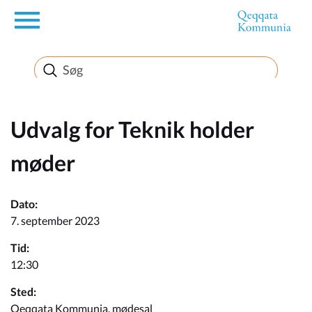
en
Borger
Erhverv
Udvalg for Teknik holder
møder
Politik
Dato:
Turisme
7. september 2023
Tid:
12:30
Selvbetjening
Sted:
Qeqqata Kommunia, mødesal