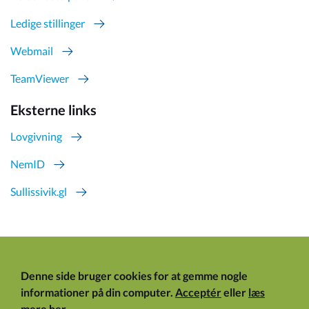
Ledige stillinger
Webmail
TeamViewer
Eksterne links
Lovgivning
NemID
Sullissivik.gl
Denne side bruger cookies for at gemme nogle
informationer på din computer.
Acceptér
eller
læs
mere her
.