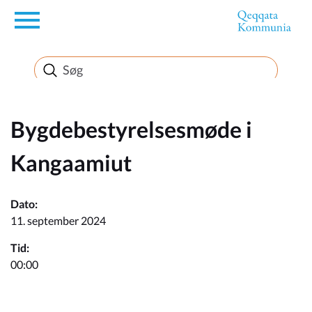
en
Borger
Erhverv
Bygdebestyrelsesmøde i
Kangaamiut
Politik
Dato:
Turisme
11. september 2024
Tid:
00:00
Selvbetjening