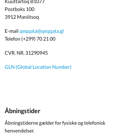
Kuuttartoq B1077
Postboks 100
3912 Maniitsoq
E-mail
qeqqata@qeqqata.gl
Telefon (+299) 70 21 00
CVR. NR. 31290945
GLN (Global Location Number)
Åbningstider
Åbningstiderne gælder for fysiske og telefonisk
henvendelser.