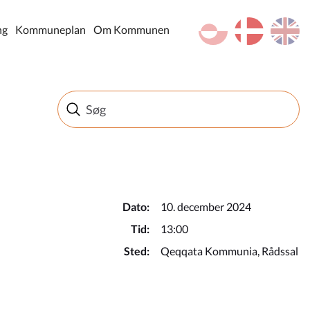
kl-GL
da
en
ng
Kommuneplan
Om Kommunen
Dato:
10. december 2024
Tid:
13:00
Sted:
Qeqqata Kommunia, Rådssal