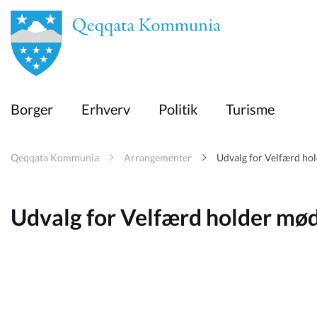
en
Borger
Borger
Erhverv
Politik
Turisme
Erhverv
Qeqqata Kommunia
Arrangementer
Udvalg for Velfærd ho
Politik
Udvalg for Velfærd holder mø
Turisme
Selvbetjening