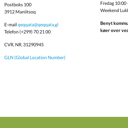
Fredag 10:00 
Postboks 100
Weekend Luk
3912 Maniitsoq
Benyt kommun
E-mail
qeqqata@qeqqata.gl
køer over ved 
Telefon (+299) 70 21 00
CVR. NR. 31290945
GLN (Global Location Number)