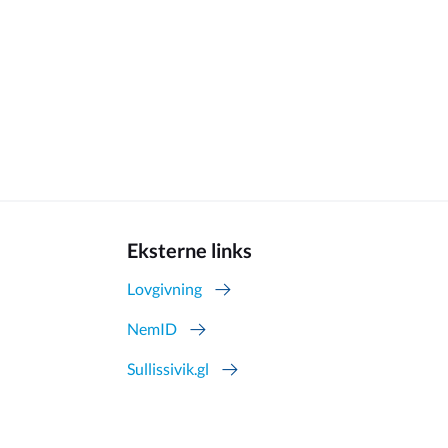
Eksterne links
Lovgivning
NemID
Sullissivik.gl