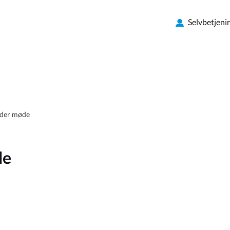
Selvbetjeni
lder møde
de