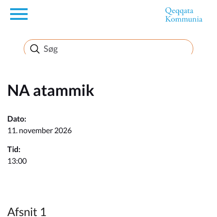
en
Borger
Erhverv
NA atammik
Politik
Dato:
11. november 2026
Turisme
Tid:
13:00
Selvbetjening
Afsnit 1