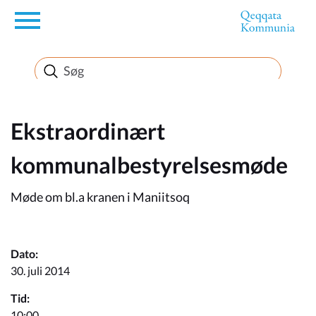
en
Borger
Erhverv
Ekstraordinært
kommunalbestyrelsesmøde
Politik
Møde om bl.a kranen i Maniitsoq
Turisme
Dato:
30. juli 2014
Selvbetjening
Tid:
10:00