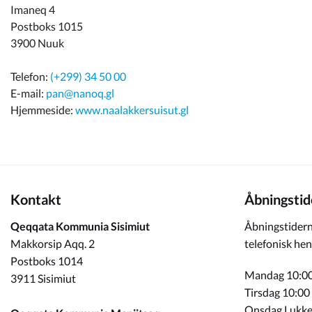
Imaneq 4
Postboks 1015
3900 Nuuk
Telefon:
(+299) 34 50 00
E-mail:
pan@nanoq.gl
Hjemmeside:
www.naalakkersuisut.gl
Kontakt
Åbningstid
Qeqqata Kommunia Sisimiut
Åbningstidern
Makkorsip Aqq. 2
telefonisk hen
Postboks 1014
Mandag 10:00
3911 Sisimiut
Tirsdag 10:00
Onsdag Lukke