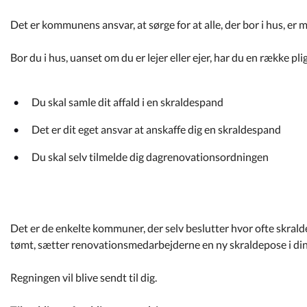
Det er kommunens ansvar, at sørge for at alle, der bor i hus, e
Bor du i hus, uanset om du er lejer eller ejer, har du en række 
Du skal samle dit affald i en skraldespand
Det er dit eget ansvar at anskaffe dig en skraldespand
Du skal selv tilmelde dig dagrenovationsordningen
Det er de enkelte kommuner, der selv beslutter hvor ofte skra
tømt, sætter renovationsmedarbejderne en ny skraldepose i di
Regningen vil blive sendt til dig.