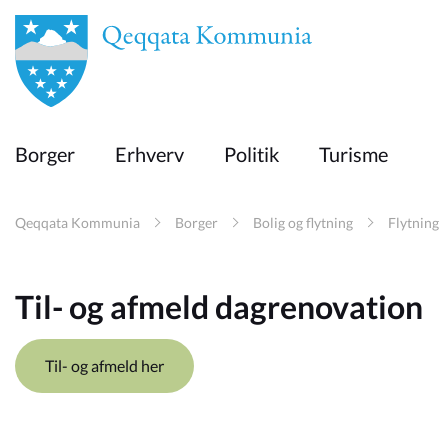
en
Borger
Borger
Erhverv
Politik
Turisme
Erhverv
Qeqqata Kommunia
Borger
Bolig og flytning
Flytning
Politik
Til- og afmeld dagrenovation
Turisme
Til- og afmeld her
Selvbetjening