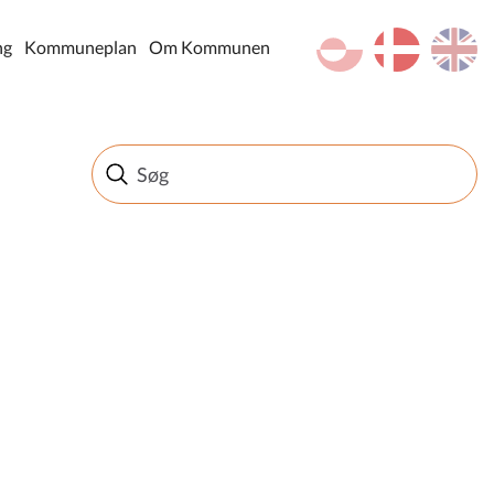
kl-GL
da
en
ng
Kommuneplan
Om Kommunen