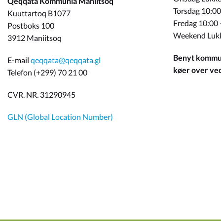
Qeqqata Kommunia Maniitsoq
Torsdag 10:00
Kuuttartoq B1077
Fredag 10:00 
Postboks 100
Weekend Luk
3912 Maniitsoq
Benyt kommun
E-mail
qeqqata@qeqqata.gl
køer over ved 
Telefon (+299) 70 21 00
CVR. NR. 31290945
GLN (Global Location Number)