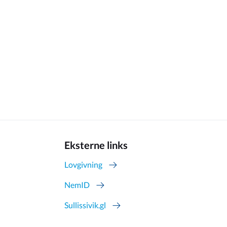
Eksterne links
Lovgivning
NemID
Sullissivik.gl