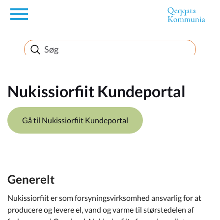
en
Borger
Erhverv
Nukissiorfiit Kundeportal
Politik
Gå til Nukissiorfiit Kundeportal
Turisme
Generelt
Selvbetjening
Nukissiorfiit er som forsyningsvirksomhed ansvarlig for at
producere og levere el, vand og varme til størstedelen af