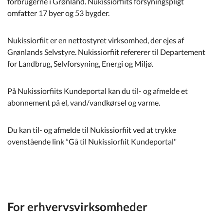
forbrugerne i Grønland. Nukissiorfiits forsyningspligt
Kommuneplan
omfatter 17 byer og 53 bygder.
Om Kommunen
Nukissiorfiit er en nettostyret virksomhed, der ejes af
Grønlands Selvstyre. Nukissiorfiit refererer til Departement
for Landbrug, Selvforsyning, Energi og Miljø.
På Nukissiorfiits Kundeportal kan du til- og afmelde et
abonnement på el, vand/vandkørsel og varme.
Du kan til- og afmelde til Nukissiorfiit ved at trykke
ovenstående link ”Gå til Nukissiorfiit Kundeportal"
For erhvervsvirksomheder