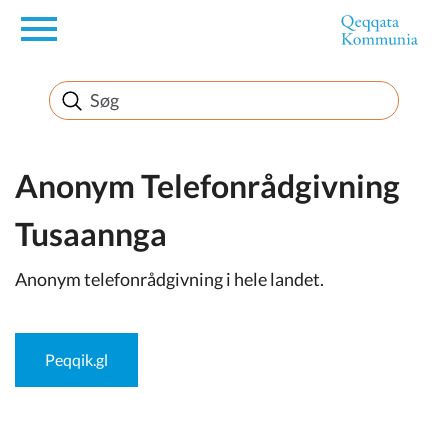
en
Borger
Erhverv
Anonym Telefonrådgivning
Tusaannga
Politik
Anonym telefonrådgivning i hele landet.
Turisme
Peqqik.gl
Selvbetjening