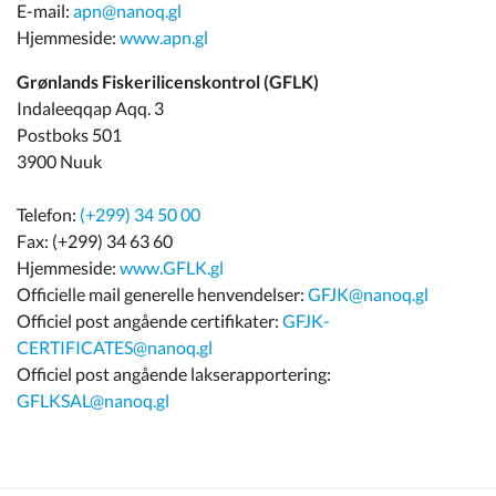
E-mail:
apn@nanoq.gl
Hjemmeside:
www.apn.gl
Grønlands Fiskerilicenskontrol (GFLK)
Indaleeqqap Aqq. 3
Postboks 501
3900 Nuuk
Telefon:
(+299) 34 50 00
Fax: (+299) 34 63 60
Hjemmeside:
www.GFLK.gl
Officielle mail generelle henvendelser:
GFJK@nanoq.gl
Officiel post angående certifikater:
GFJK-
CERTIFICATES@nanoq.gl
Officiel post angående lakserapportering:
GFLKSAL@nanoq.gl