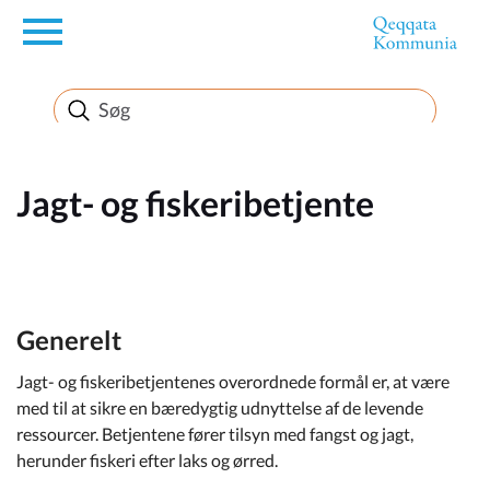
en
Borger
Erhverv
Jagt- og fiskeribetjente
Politik
Turisme
Generelt
Jagt- og fiskeribetjentenes overordnede formål er, at være
med til at sikre en bæredygtig udnyttelse af de levende
Selvbetjening
ressourcer. Betjentene fører tilsyn med fangst og jagt,
herunder fiskeri efter laks og ørred.