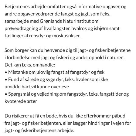
Kommuneplan
Betjentenes arbejde omfatter også informative opgaver, og
andre opgaver vedrørende fangst og jagt, som f.eks.
Om Kommunen
samarbejde med Grønlands Naturinstitut om
prøveudtagning af hvalfangster, hvalros og isbjørn samt
tællinger af rensdyr og moskusokser.
Som borger kan du henvende dig til jagt- og fiskeribetjentene
i forbindelse med jagt og fiskeri og andet ophold i naturen.
Det kan f.eks. omhandle:
• Mistanke om ulovlig fangst af fangstdyr og fisk
• Fund af sårede og syge dyr, f.eks. hvaler som ikke
umiddelbart vil kunne overleve
• Spørgsmål og vejledning om fangstdyr, f.eks. fangsttider og
kvoterede arter
Du risikerer at få en bøde, hvis du ikke efterkommer påbud
fra jagt- og fiskeribetjenten, eller lægger hindringer i vejen for
jagt- og fiskeribetjentens arbejde.